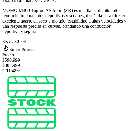
185/55/16
Italiana
Vel.
V
IC
87
MOMO M300 Toprun AS Sport (ZR) es una llanta de ultra alto
rendimiento para autos deportivos y sedanes, diseñada para ofrecer
excelente agarre en seco y mojado, estabilidad a altas velocidades y
una respuesta precisa en curvas, brindando una conducción
deportiva y segura.
SKU:
3010415
Súper Promo
Precio
$
590.999
$
304.999
C/U
-
48
%