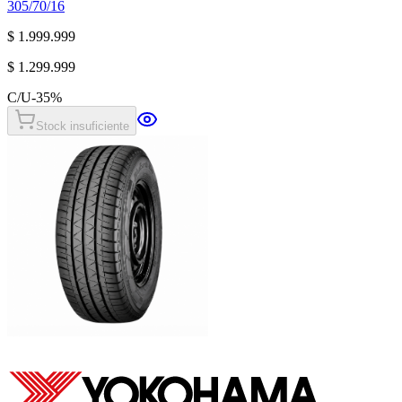
305/70/16
$ 1.999.999
$ 1.299.999
C/U
-
35
%
Stock insuficiente