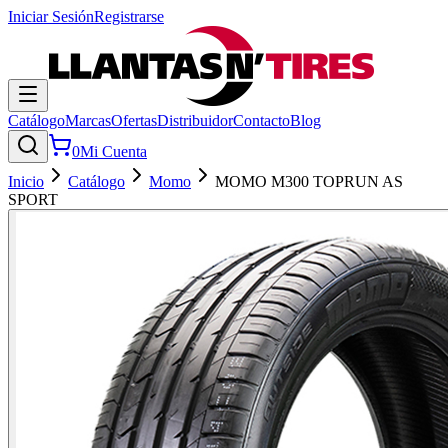
Iniciar Sesión
Registrarse
Catálogo
Marcas
Ofertas
Distribuidor
Contacto
Blog
0
Mi Cuenta
Inicio
Catálogo
Momo
MOMO M300 TOPRUN AS
SPORT