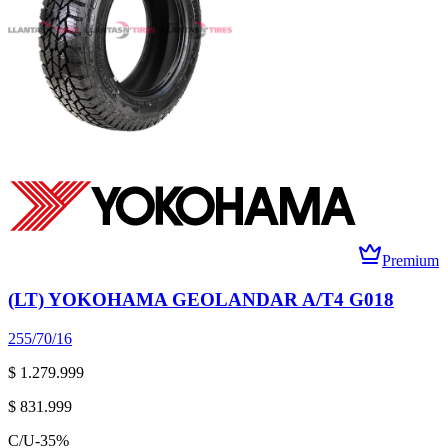
Premium
(LT) YOKOHAMA GEOLANDAR A/T4 G018
255/70/16
$ 1.279.999
$ 831.999
C/U
-
35
%