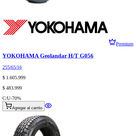
Premium
YOKOHAMA Geolandar H/T G056
255/65/16
$ 1.605.999
$ 483.999
C/U
-
70
%
Agregar al carrito