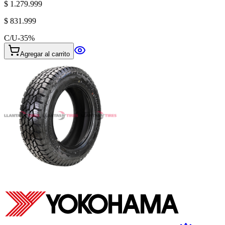
$ 1.279.999
$ 831.999
C/U
-
35
%
Agregar al carrito