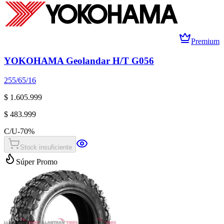
Premium
YOKOHAMA Geolandar H/T G056
255/65/16
$ 1.605.999
$ 483.999
C/U
-
70
%
Stock insuficiente
Súper Promo