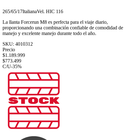
265/65/17
Italiana
Vel.
H
IC
116
La llanta Forcerun M8 es perfecta para el viaje diario,
proporcionando una combinación confiable de comodidad de
manejo y excelente manejo durante todo el año.
SKU:
4010312
Precio
$
1.189.999
$
773.499
C/U
-
35
%