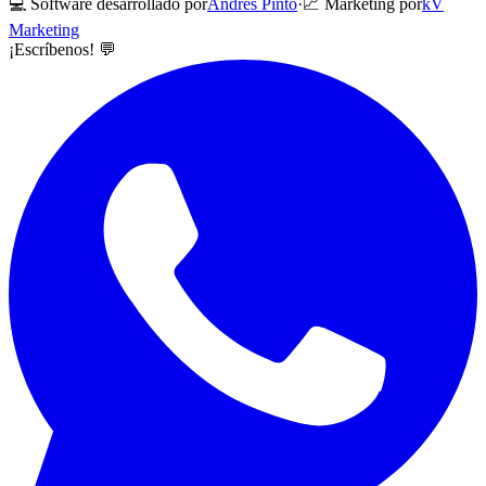
💻 Software desarrollado por
Andrés Pinto
·
📈 Marketing por
kV
Marketing
¡Escríbenos! 💬