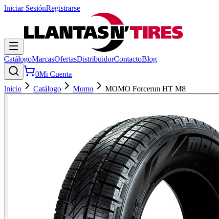
Iniciar Sesión
Registrarse
Catálogo
Marcas
Ofertas
Distribuidor
Contacto
Blog
0
Mi Cuenta
Inicio
Catálogo
Momo
MOMO Forcerun HT M8