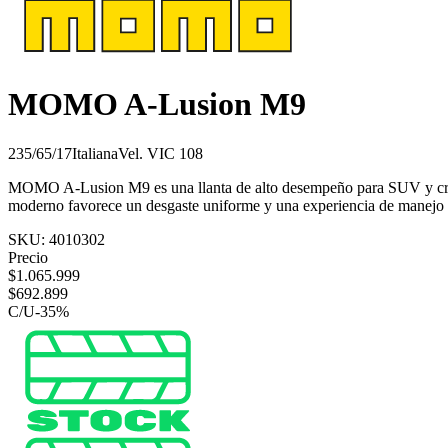
MOMO A-Lusion M9
235/65/17
Italiana
Vel.
V
IC
108
MOMO A-Lusion M9 es una llanta de alto desempeño para SUV y crossov
moderno favorece un desgaste uniforme y una experiencia de manejo s
SKU:
4010302
Precio
$
1.065.999
$
692.899
C/U
-
35
%