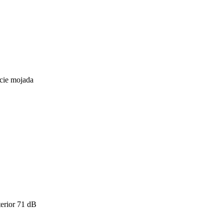
icie mojada
erior
71
dB