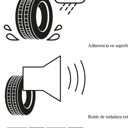
Adherencia en superf
C
Ruido de rodadura ext
B