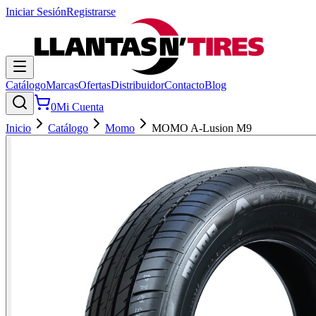
Iniciar Sesión
Registrarse
Catálogo
Marcas
Ofertas
Distribuidor
Contacto
Blog
0
Mi Cuenta
Inicio
Catálogo
Momo
MOMO A-Lusion M9