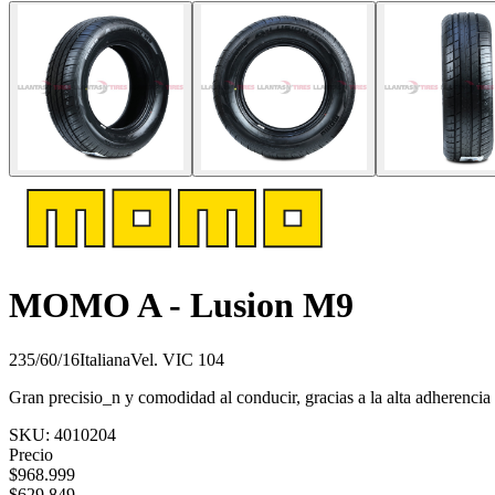
MOMO A - Lusion M9
235/60/16
Italiana
Vel.
V
IC
104
Gran precisio_n y comodidad al conducir, gracias a la alta adherencia 
SKU:
4010204
Precio
$
968.999
$
629.849