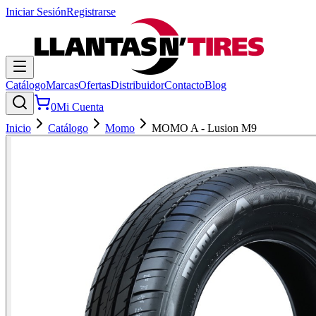
Iniciar Sesión
Registrarse
Catálogo
Marcas
Ofertas
Distribuidor
Contacto
Blog
0
Mi Cuenta
Inicio
Catálogo
Momo
MOMO A - Lusion M9