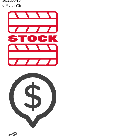
C/U
-
35
%