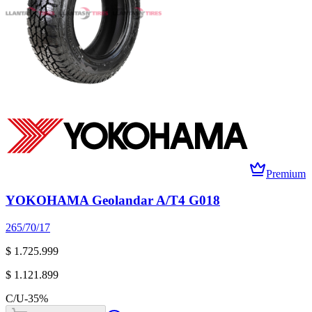
Premium
YOKOHAMA Geolandar A/T4 G018
265/70/17
$ 1.725.999
$ 1.121.899
C/U
-
35
%