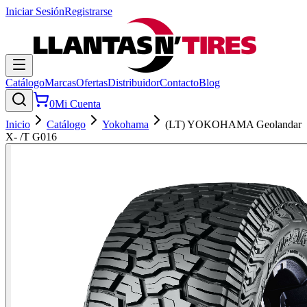
Iniciar Sesión
Registrarse
Catálogo
Marcas
Ofertas
Distribuidor
Contacto
Blog
0
Mi Cuenta
Inicio
Catálogo
Yokohama
(LT) YOKOHAMA Geolandar
X- /T G016