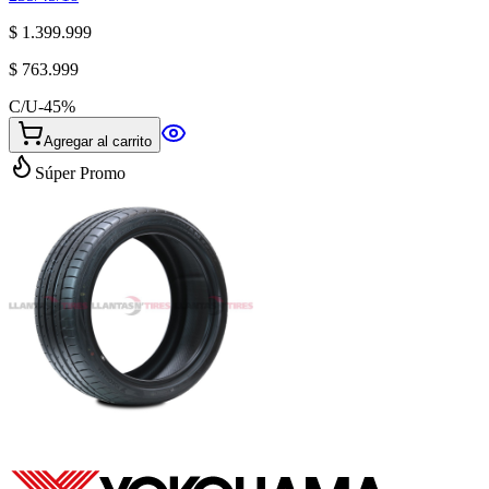
$ 1.399.999
$ 763.999
C/U
-
45
%
Agregar al carrito
Súper Promo