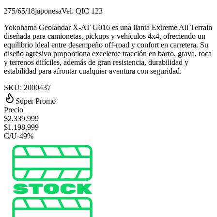
275/65/18
japonesa
Vel.
Q
IC
123
Yokohama Geolandar X-AT G016 es una llanta Extreme All Terrain
diseñada para camionetas, pickups y vehículos 4x4, ofreciendo un
equilibrio ideal entre desempeño off-road y confort en carretera. Su
diseño agresivo proporciona excelente tracción en barro, grava, roca
y terrenos difíciles, además de gran resistencia, durabilidad y
estabilidad para afrontar cualquier aventura con seguridad.
SKU:
2000437
Súper Promo
Precio
$
2.339.999
$
1.198.999
C/U
-
49
%