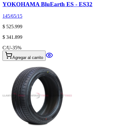
YOKOHAMA BluEarth ES - ES32
145/65/15
$ 525.999
$ 341.899
C/U
-
35
%
Agregar al carrito