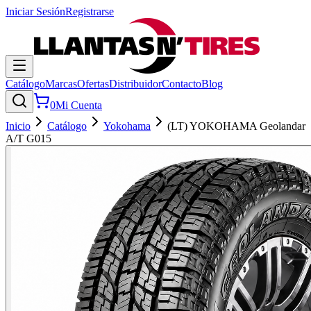
Iniciar Sesión
Registrarse
Catálogo
Marcas
Ofertas
Distribuidor
Contacto
Blog
0
Mi Cuenta
Inicio
Catálogo
Yokohama
(LT) YOKOHAMA Geolandar
A/T G015