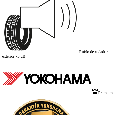
Ruido de rodadura
exterior
73
dB
B
Premium