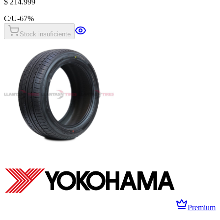
$ 214.999
C/U
-
67
%
Stock insuficiente
Premium