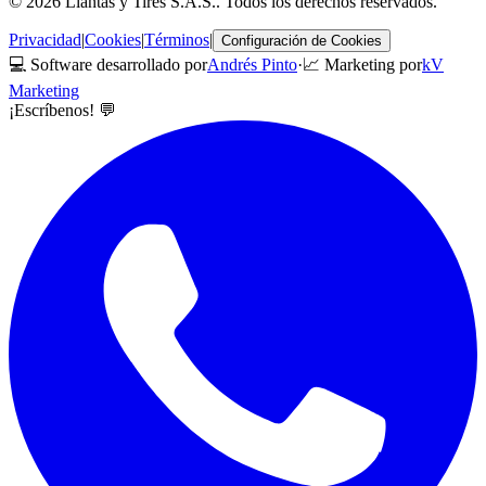
©
2026
Llantas y Tires S.A.S.
. Todos los derechos reservados.
Privacidad
|
Cookies
|
Términos
|
Configuración de Cookies
💻 Software desarrollado por
Andrés Pinto
·
📈 Marketing por
kV
Marketing
¡Escríbenos! 💬