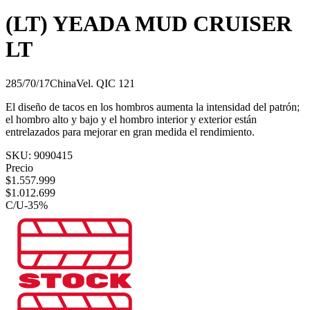
(LT) YEADA MUD CRUISER
LT
285/70/17
China
Vel.
Q
IC
121
El diseño de tacos en los hombros aumenta la intensidad del patrón;
el hombro alto y bajo y el hombro interior y exterior están
entrelazados para mejorar en gran medida el rendimiento.
SKU:
9090415
Precio
$
1.557.999
$
1.012.699
C/U
-
35
%