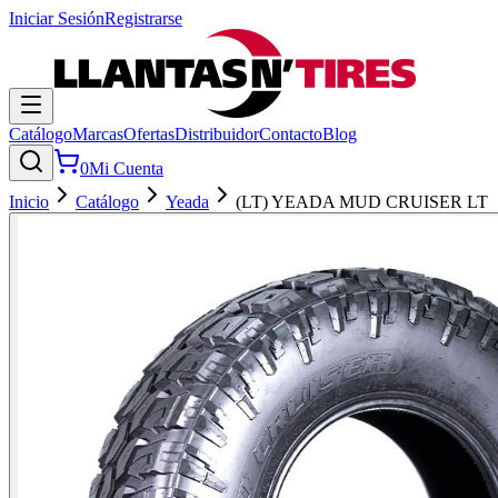
Iniciar Sesión
Registrarse
Catálogo
Marcas
Ofertas
Distribuidor
Contacto
Blog
0
Mi Cuenta
Inicio
Catálogo
Yeada
(LT) YEADA MUD CRUISER LT