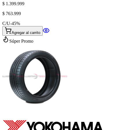
$ 1.399.999
$ 763.999
C/U
-
45
%
Agregar al carrito
Súper Promo