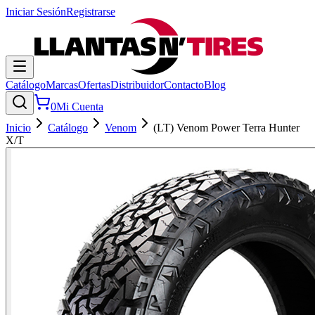
Iniciar Sesión
Registrarse
Catálogo
Marcas
Ofertas
Distribuidor
Contacto
Blog
0
Mi Cuenta
Inicio
Catálogo
Venom
(LT) Venom Power Terra Hunter
X/T