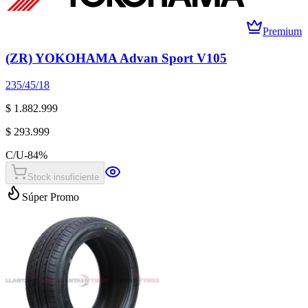
Premium
(ZR) YOKOHAMA Advan Sport V105
235/45/18
$ 1.882.999
$ 293.999
C/U
-
84
%
Stock insuficiente
Súper Promo