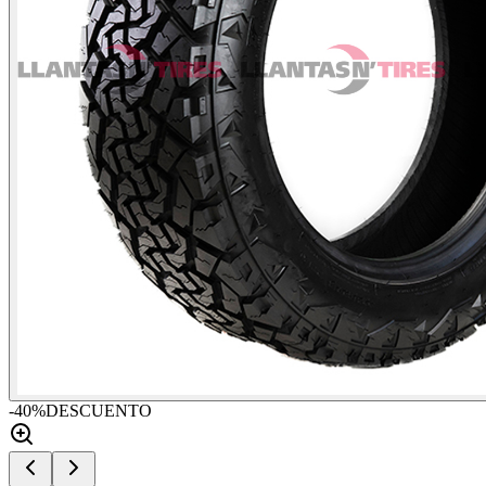
-
40
%
DESCUENTO