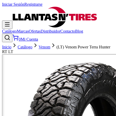
Iniciar Sesión
Registrarse
Catálogo
Marcas
Ofertas
Distribuidor
Contacto
Blog
0
Mi Cuenta
Inicio
Catálogo
Venom
(LT) Venom Power Terra Hunter
RT LT