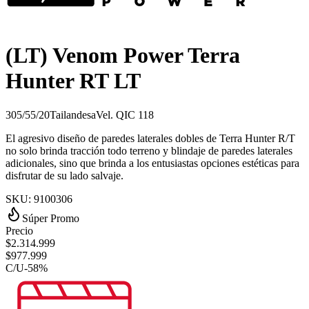
(LT) Venom Power Terra
Hunter RT LT
305/55/20
Tailandesa
Vel.
Q
IC
118
El agresivo diseño de paredes laterales dobles de Terra Hunter R/T
no solo brinda tracción todo terreno y blindaje de paredes laterales
adicionales, sino que brinda a los entusiastas opciones estéticas para
disfrutar de su lado salvaje.
SKU:
9100306
Súper Promo
Precio
$
2.314.999
$
977.999
C/U
-
58
%