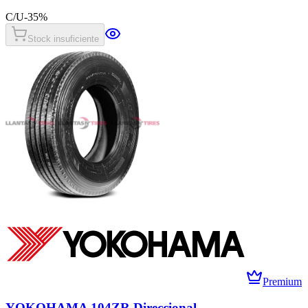
C/U
-
35
%
Stock insuficiente
Premium
YOKOHAMA 104ZR Direccional