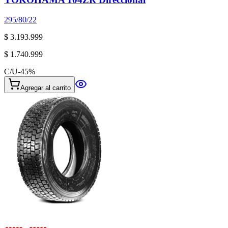
295/80/22
$ 3.193.999
$ 1.740.999
C/U
-
45
%
Agregar al carrito