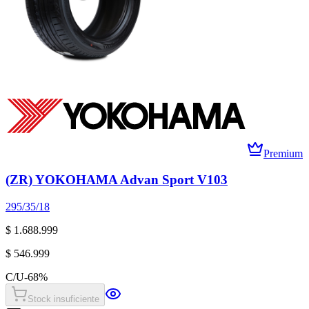
Premium
(ZR) YOKOHAMA Advan Sport V103
295/35/18
$ 1.688.999
$ 546.999
C/U
-
68
%
Stock insuficiente