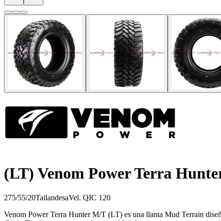
(LT) Venom Power Terra Hunt
275/55/20
Tailandesa
Vel.
Q
IC
120
Venom Power Terra Hunter M/T (LT) es una llanta Mud Terrain diseñad