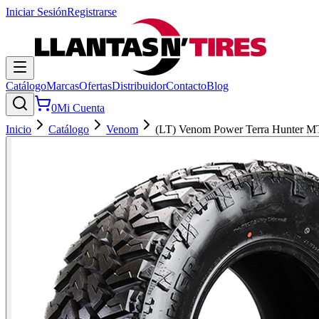
Iniciar Sesión
Registrarse
Catálogo
Marcas
Ofertas
Distribuidor
Contacto
Blog
0
Mi Cuenta
Inicio
Catálogo
Venom
(LT) Venom Power Terra Hunter M