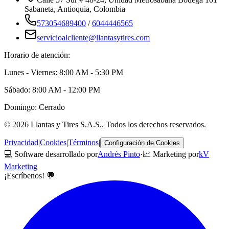
Sabaneta
,
Antioquia
, Colombia
573054689400
/
6044446565
servicioalcliente@llantasytires.com
Horario de atención:
Lunes - Viernes: 8:00 AM - 5:30 PM
Sábado: 8:00 AM - 12:00 PM
Domingo: Cerrado
©
2026
Llantas y Tires S.A.S.
. Todos los derechos reservados.
Privacidad
|
Cookies
|
Términos
|
Configuración de Cookies
💻 Software desarrollado por
Andrés Pinto
·
📈 Marketing por
kV
Marketing
¡Escríbenos! 💬