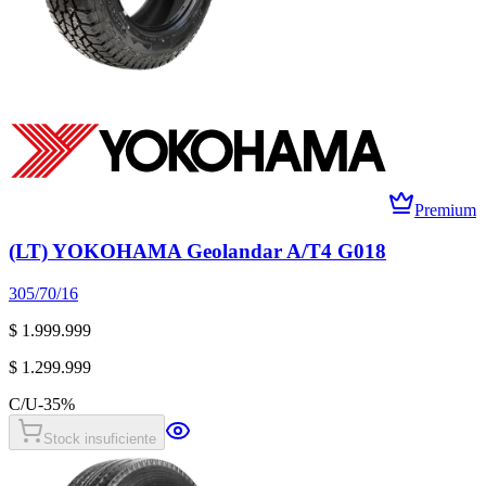
Premium
(LT) YOKOHAMA Geolandar A/T4 G018
305/70/16
$ 1.999.999
$ 1.299.999
C/U
-
35
%
Stock insuficiente