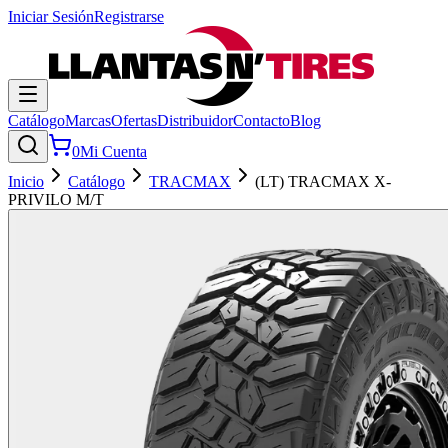
Iniciar Sesión
Registrarse
Catálogo
Marcas
Ofertas
Distribuidor
Contacto
Blog
0
Mi Cuenta
Inicio
Catálogo
TRACMAX
(LT) TRACMAX X-
PRIVILO M/T