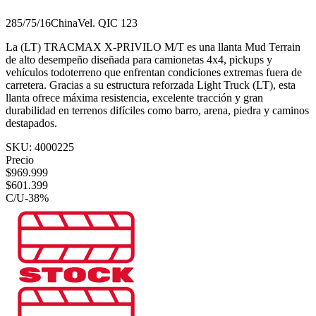
285/75/16
China
Vel.
Q
IC
123
La (LT) TRACMAX X-PRIVILO M/T es una llanta Mud Terrain
de alto desempeño diseñada para camionetas 4x4, pickups y
vehículos todoterreno que enfrentan condiciones extremas fuera de
carretera. Gracias a su estructura reforzada Light Truck (LT), esta
llanta ofrece máxima resistencia, excelente tracción y gran
durabilidad en terrenos difíciles como barro, arena, piedra y caminos
destapados.
SKU:
4000225
Precio
$
969.999
$
601.399
C/U
-
38
%