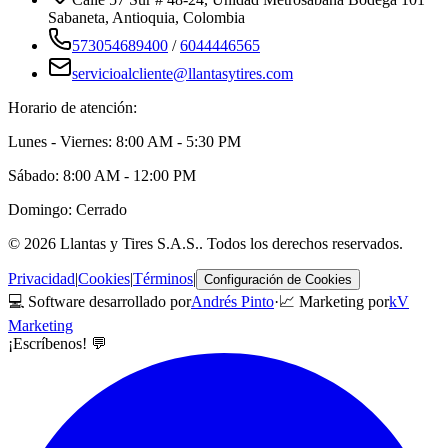
Sabaneta
,
Antioquia
, Colombia
573054689400
/
6044446565
servicioalcliente@llantasytires.com
Horario de atención:
Lunes - Viernes: 8:00 AM - 5:30 PM
Sábado: 8:00 AM - 12:00 PM
Domingo: Cerrado
©
2026
Llantas y Tires S.A.S.
. Todos los derechos reservados.
Privacidad
|
Cookies
|
Términos
|
Configuración de Cookies
💻 Software desarrollado por
Andrés Pinto
·
📈 Marketing por
kV
Marketing
¡Escríbenos! 💬