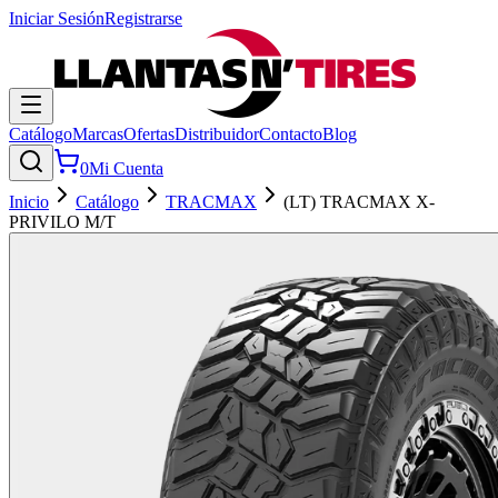
Iniciar Sesión
Registrarse
Catálogo
Marcas
Ofertas
Distribuidor
Contacto
Blog
0
Mi Cuenta
Inicio
Catálogo
TRACMAX
(LT) TRACMAX X-
PRIVILO M/T