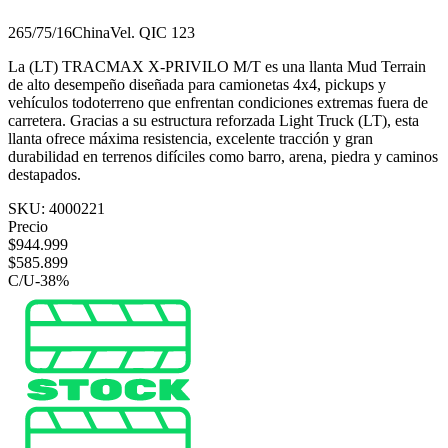
265/75/16
China
Vel.
Q
IC
123
La (LT) TRACMAX X-PRIVILO M/T es una llanta Mud Terrain
de alto desempeño diseñada para camionetas 4x4, pickups y
vehículos todoterreno que enfrentan condiciones extremas fuera de
carretera. Gracias a su estructura reforzada Light Truck (LT), esta
llanta ofrece máxima resistencia, excelente tracción y gran
durabilidad en terrenos difíciles como barro, arena, piedra y caminos
destapados.
SKU:
4000221
Precio
$
944.999
$
585.899
C/U
-
38
%