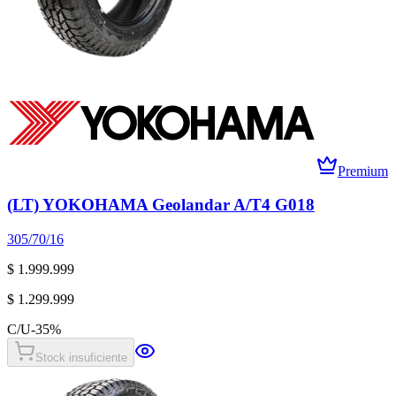
Premium
(LT) YOKOHAMA Geolandar A/T4 G018
305/70/16
$ 1.999.999
$ 1.299.999
C/U
-
35
%
Stock insuficiente