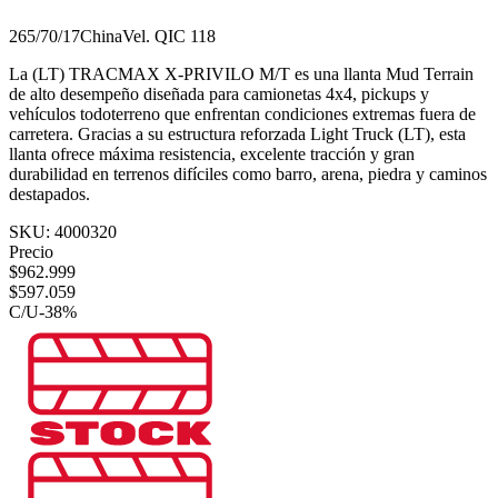
265/70/17
China
Vel.
Q
IC
118
La (LT) TRACMAX X-PRIVILO M/T es una llanta Mud Terrain
de alto desempeño diseñada para camionetas 4x4, pickups y
vehículos todoterreno que enfrentan condiciones extremas fuera de
carretera. Gracias a su estructura reforzada Light Truck (LT), esta
llanta ofrece máxima resistencia, excelente tracción y gran
durabilidad en terrenos difíciles como barro, arena, piedra y caminos
destapados.
SKU:
4000320
Precio
$
962.999
$
597.059
C/U
-
38
%