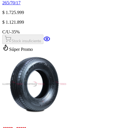
265/70/17
$ 1.725.999
$ 1.121.899
C/U
-
35
%
Stock insuficiente
Súper Promo