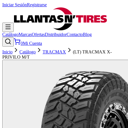
Iniciar Sesión
Registrarse
Catálogo
Marcas
Ofertas
Distribuidor
Contacto
Blog
0
Mi Cuenta
Inicio
Catálogo
TRACMAX
(LT) TRACMAX X-
PRIVILO M/T