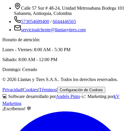
Calle 57 Sur # 48-24, Unidad Metrosabana Bodega 101
Sabaneta
,
Antioquia
, Colombia
573054689400
/
6044446565
servicioalcliente@llantasytires.com
Horario de atención:
Lunes - Viernes: 8:00 AM - 5:30 PM
Sábado: 8:00 AM - 12:00 PM
Domingo: Cerrado
©
2026
Llantas y Tires S.A.S.
. Todos los derechos reservados.
Privacidad
|
Cookies
|
Términos
|
Configuración de Cookies
💻 Software desarrollado por
Andrés Pinto
·
📈 Marketing por
kV
Marketing
¡Escríbenos! 💬