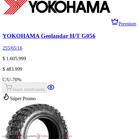
Premium
YOKOHAMA Geolandar H/T G056
255/65/16
$ 1.605.999
$ 483.999
C/U
-
70
%
Stock insuficiente
Súper Promo