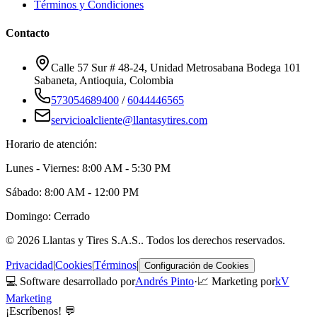
Términos y Condiciones
Contacto
Calle 57 Sur # 48-24, Unidad Metrosabana Bodega 101
Sabaneta
,
Antioquia
, Colombia
573054689400
/
6044446565
servicioalcliente@llantasytires.com
Horario de atención:
Lunes - Viernes: 8:00 AM - 5:30 PM
Sábado: 8:00 AM - 12:00 PM
Domingo: Cerrado
©
2026
Llantas y Tires S.A.S.
. Todos los derechos reservados.
Privacidad
|
Cookies
|
Términos
|
Configuración de Cookies
💻 Software desarrollado por
Andrés Pinto
·
📈 Marketing por
kV
Marketing
¡Escríbenos! 💬