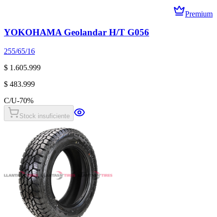
Premium
YOKOHAMA Geolandar H/T G056
255/65/16
$ 1.605.999
$ 483.999
C/U
-
70
%
Stock insuficiente