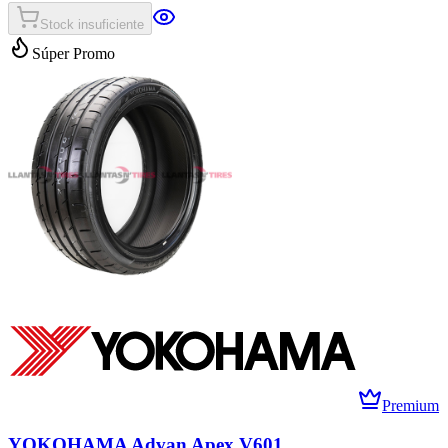
Stock insuficiente
Súper Promo
Premium
YOKOHAMA Advan Apex V601