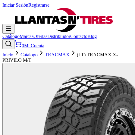
Iniciar Sesión
Registrarse
Catálogo
Marcas
Ofertas
Distribuidor
Contacto
Blog
0
Mi Cuenta
Inicio
Catálogo
TRACMAX
(LT) TRACMAX X-
PRIVILO M/T