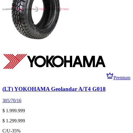
Premium
(LT) YOKOHAMA Geolandar A/T4 G018
305/70/16
$ 1.999.999
$ 1.299.999
C/U
-
35
%