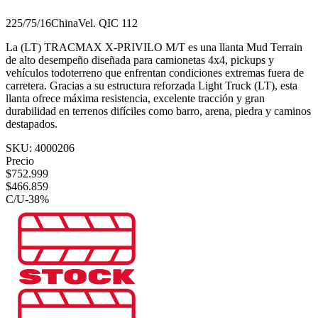
225/75/16
China
Vel.
Q
IC
112
La (LT) TRACMAX X-PRIVILO M/T es una llanta Mud Terrain
de alto desempeño diseñada para camionetas 4x4, pickups y
vehículos todoterreno que enfrentan condiciones extremas fuera de
carretera. Gracias a su estructura reforzada Light Truck (LT), esta
llanta ofrece máxima resistencia, excelente tracción y gran
durabilidad en terrenos difíciles como barro, arena, piedra y caminos
destapados.
SKU:
4000206
Precio
$
752.999
$
466.859
C/U
-
38
%