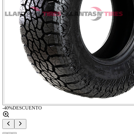
-
40
%
DESCUENTO