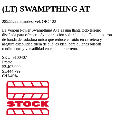
(LT) SWAMPTHING AT
285/55/22
tailandesa
Vel.
Q
IC
122
La Venom Power Swampthing A/T es una llanta todo terreno
diseñada para ofrecer máxima tracción y durabilidad. Con un patrón
de banda de rodadura único que reduce el ruido en carretera y
asegura estabilidad fuera de ella, es ideal para quienes buscan
rendimiento y versatilidad en cualquier terreno.
SKU:
9100407
Precio
$
2.407.999
$
1.444.799
C/U
-
40
%