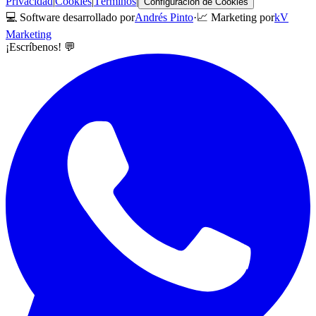
Privacidad
|
Cookies
|
Términos
|
Configuración de Cookies
💻 Software desarrollado por
Andrés Pinto
·
📈 Marketing por
kV
Marketing
¡Escríbenos! 💬