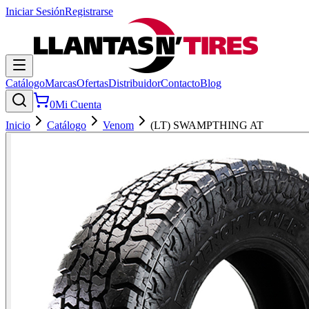
Iniciar Sesión
Registrarse
Catálogo
Marcas
Ofertas
Distribuidor
Contacto
Blog
0
Mi Cuenta
Inicio
Catálogo
Venom
(LT) SWAMPTHING AT