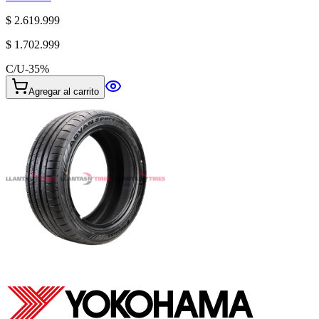
$ 2.619.999
$ 1.702.999
C/U
-
35
%
Agregar al carrito