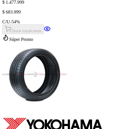
$ 1.477.999
$ 683.999
C/U
-
54
%
Stock insuficiente
Súper Promo