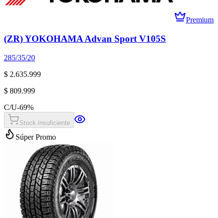
Premium
(ZR) YOKOHAMA Advan Sport V105S
285/35/20
$ 2.635.999
$ 809.999
C/U
-
69
%
Stock insuficiente
Súper Promo