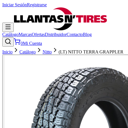
Iniciar Sesión
Registrarse
Catálogo
Marcas
Ofertas
Distribuidor
Contacto
Blog
0
Mi Cuenta
Inicio
Catálogo
Nitto
(LT) NITTO TERRA GRAPPLER