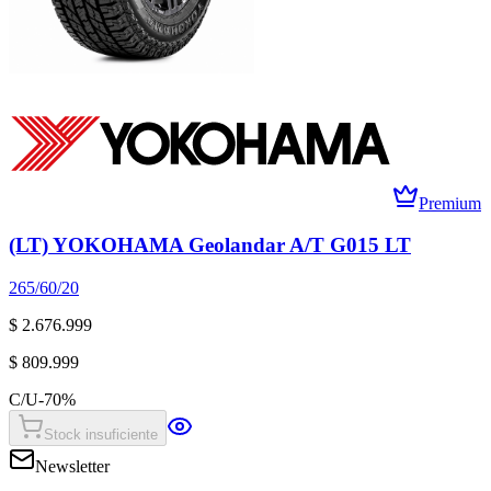
Premium
(LT) YOKOHAMA Geolandar A/T G015 LT
265/60/20
$ 2.676.999
$ 809.999
C/U
-
70
%
Stock insuficiente
Newsletter