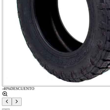
-
40
%
DESCUENTO