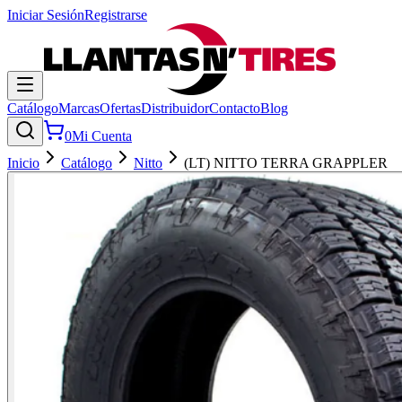
Iniciar Sesión
Registrarse
Catálogo
Marcas
Ofertas
Distribuidor
Contacto
Blog
0
Mi Cuenta
Inicio
Catálogo
Nitto
(LT) NITTO TERRA GRAPPLER