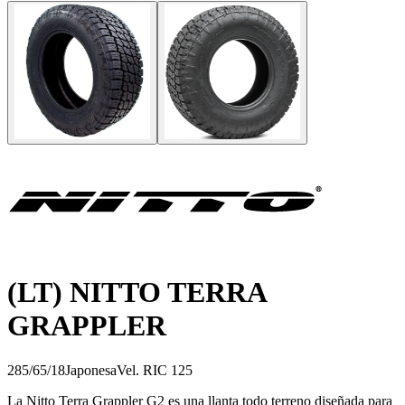
(LT) NITTO TERRA
GRAPPLER
285/65/18
Japonesa
Vel.
R
IC
125
La Nitto Terra Grappler G2 es una llanta todo terreno diseñada para