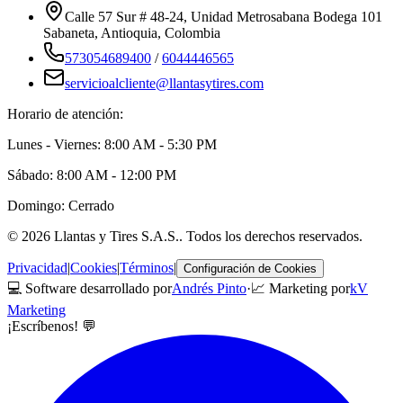
Calle 57 Sur # 48-24, Unidad Metrosabana Bodega 101
Sabaneta
,
Antioquia
, Colombia
573054689400
/
6044446565
servicioalcliente@llantasytires.com
Horario de atención:
Lunes - Viernes: 8:00 AM - 5:30 PM
Sábado: 8:00 AM - 12:00 PM
Domingo: Cerrado
©
2026
Llantas y Tires S.A.S.
. Todos los derechos reservados.
Privacidad
|
Cookies
|
Términos
|
Configuración de Cookies
💻 Software desarrollado por
Andrés Pinto
·
📈 Marketing por
kV
Marketing
¡Escríbenos! 💬