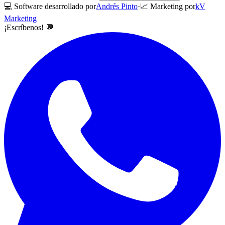
💻 Software desarrollado por
Andrés Pinto
·
📈 Marketing por
kV
Marketing
¡Escríbenos! 💬