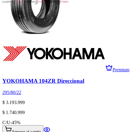
Premium
YOKOHAMA 104ZR Direccional
295/80/22
$ 3.193.999
$ 1.740.999
C/U
-
45
%
Agregar al carrito