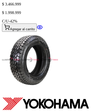
$ 3.466.999
$ 1.998.999
C/U
-
42
%
Agregar al carrito