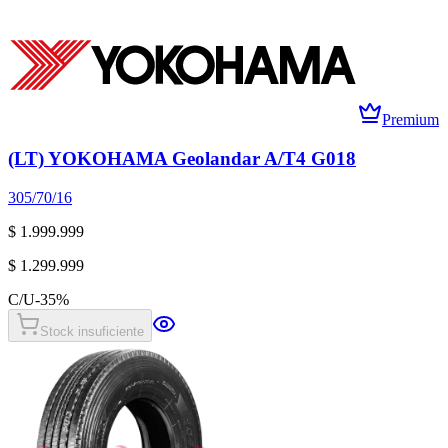
Premium
(LT) YOKOHAMA Geolandar A/T4 G018
305/70/16
$ 1.999.999
$ 1.299.999
C/U
-
35
%
Stock insuficiente