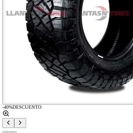
-
40
%
DESCUENTO