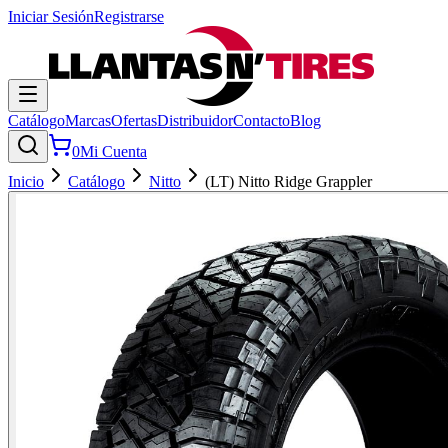
Iniciar Sesión
Registrarse
Catálogo
Marcas
Ofertas
Distribuidor
Contacto
Blog
0
Mi Cuenta
Inicio
Catálogo
Nitto
(LT) Nitto Ridge Grappler