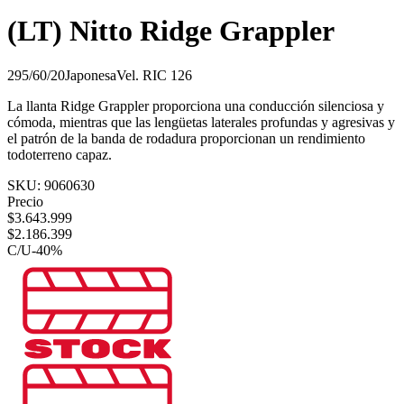
(LT) Nitto Ridge Grappler
295/60/20
Japonesa
Vel.
R
IC
126
La llanta Ridge Grappler proporciona una conducción silenciosa y
cómoda, mientras que las lengüetas laterales profundas y agresivas y
el patrón de la banda de rodadura proporcionan un rendimiento
todoterreno capaz.
SKU:
9060630
Precio
$
3.643.999
$
2.186.399
C/U
-
40
%