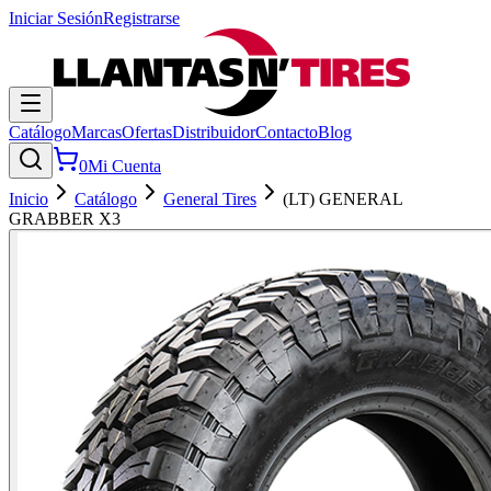
Iniciar Sesión
Registrarse
Catálogo
Marcas
Ofertas
Distribuidor
Contacto
Blog
0
Mi Cuenta
Inicio
Catálogo
General Tires
(LT) GENERAL
GRABBER X3