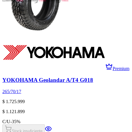
Premium
YOKOHAMA Geolandar A/T4 G018
265/70/17
$ 1.725.999
$ 1.121.899
C/U
-
35
%
Stock insuficiente