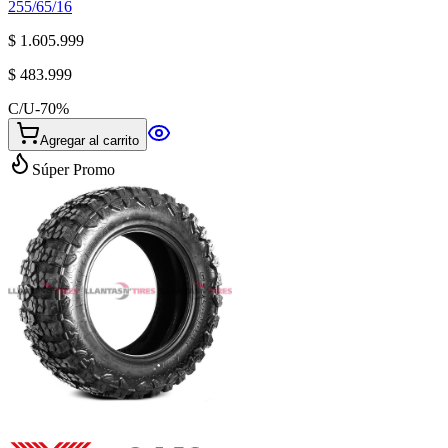
255/65/16
$ 1.605.999
$ 483.999
C/U
-
70
%
Agregar al carrito
Súper Promo