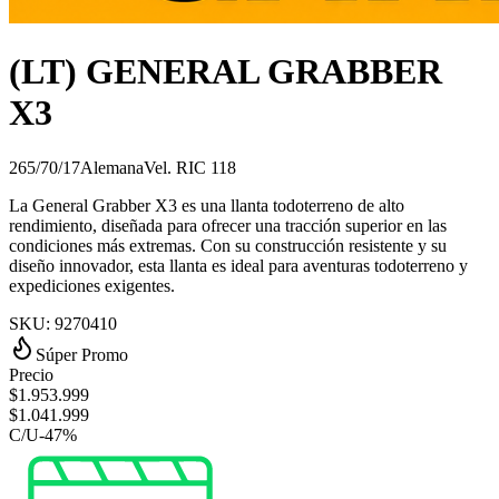
(LT) GENERAL GRABBER
X3
265/70/17
Alemana
Vel.
R
IC
118
La General Grabber X3 es una llanta todoterreno de alto
rendimiento, diseñada para ofrecer una tracción superior en las
condiciones más extremas. Con su construcción resistente y su
diseño innovador, esta llanta es ideal para aventuras todoterreno y
expediciones exigentes.
SKU:
9270410
Súper Promo
Precio
$
1.953.999
$
1.041.999
C/U
-
47
%