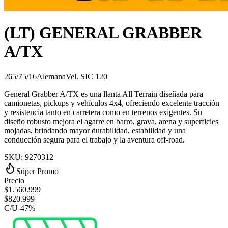
(LT) GENERAL GRABBER
A/TX
265/75/16
Alemana
Vel.
S
IC
120
General Grabber A/TX es una llanta All Terrain diseñada para
camionetas, pickups y vehículos 4x4, ofreciendo excelente tracción
y resistencia tanto en carretera como en terrenos exigentes. Su
diseño robusto mejora el agarre en barro, grava, arena y superficies
mojadas, brindando mayor durabilidad, estabilidad y una
conducción segura para el trabajo y la aventura off-road.
SKU:
9270312
Súper Promo
Precio
$
1.560.999
$
820.999
C/U
-
47
%