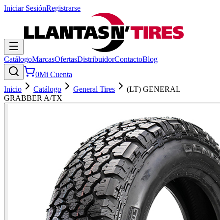
Iniciar Sesión
Registrarse
Catálogo
Marcas
Ofertas
Distribuidor
Contacto
Blog
0
Mi Cuenta
Inicio
Catálogo
General Tires
(LT) GENERAL
GRABBER A/TX