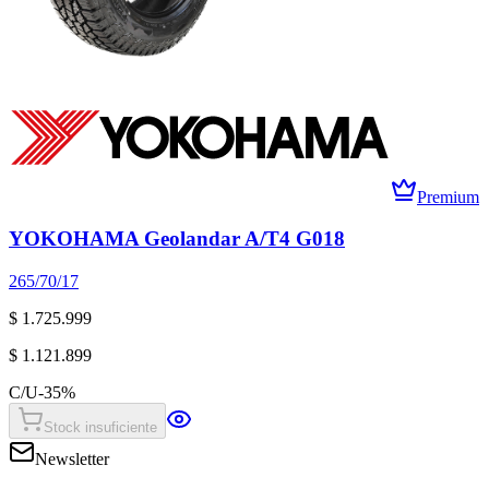
Premium
YOKOHAMA Geolandar A/T4 G018
265/70/17
$ 1.725.999
$ 1.121.899
C/U
-
35
%
Stock insuficiente
Newsletter