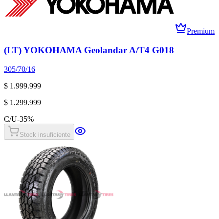
Premium
(LT) YOKOHAMA Geolandar A/T4 G018
305/70/16
$ 1.999.999
$ 1.299.999
C/U
-
35
%
Stock insuficiente