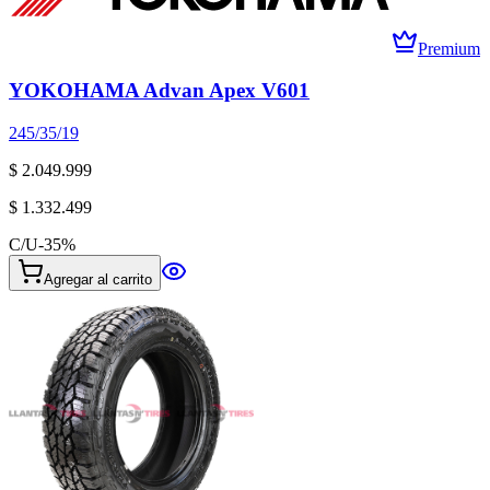
Premium
YOKOHAMA Advan Apex V601
245/35/19
$ 2.049.999
$ 1.332.499
C/U
-
35
%
Agregar al carrito