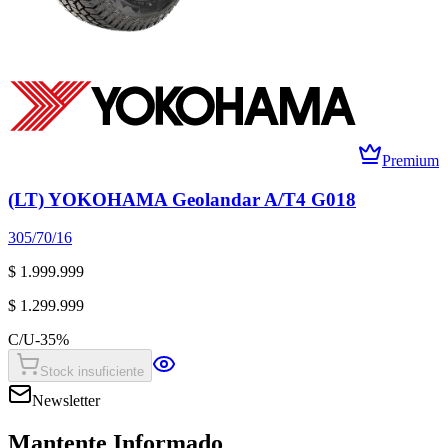
Premium
(LT) YOKOHAMA Geolandar A/T4 G018
305/70/16
$ 1.999.999
$ 1.299.999
C/U
-
35
%
Stock insuficiente
Newsletter
Mantente Informado