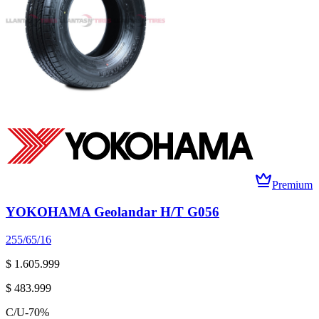
Premium
YOKOHAMA Geolandar H/T G056
255/65/16
$ 1.605.999
$ 483.999
C/U
-
70
%