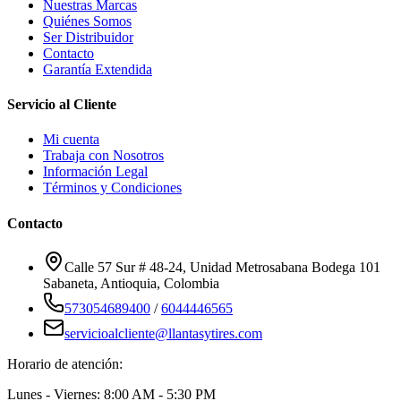
Nuestras Marcas
Quiénes Somos
Ser Distribuidor
Contacto
Garantía Extendida
Servicio al Cliente
Mi cuenta
Trabaja con Nosotros
Información Legal
Términos y Condiciones
Contacto
Calle 57 Sur # 48-24, Unidad Metrosabana Bodega 101
Sabaneta
,
Antioquia
, Colombia
573054689400
/
6044446565
servicioalcliente@llantasytires.com
Horario de atención:
Lunes - Viernes: 8:00 AM - 5:30 PM