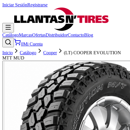
Iniciar Sesión
Registrarse
Catálogo
Marcas
Ofertas
Distribuidor
Contacto
Blog
0
Mi Cuenta
Inicio
Catálogo
Cooper
(LT) COOPER EVOLUTION
MTT MUD