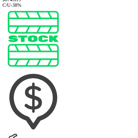
C/U
-
38
%