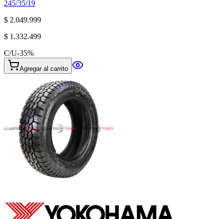
245/35/19
$ 2.049.999
$ 1.332.499
C/U
-
35
%
Agregar al carrito