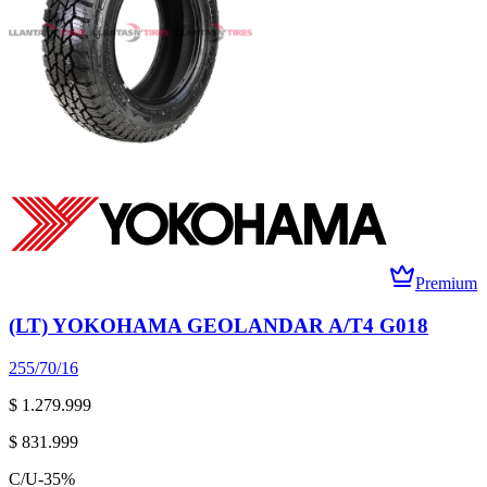
Premium
(LT) YOKOHAMA GEOLANDAR A/T4 G018
255/70/16
$ 1.279.999
$ 831.999
C/U
-
35
%