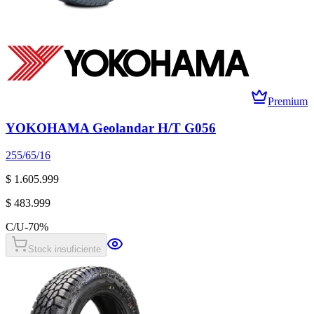
Premium
YOKOHAMA Geolandar H/T G056
255/65/16
$ 1.605.999
$ 483.999
C/U
-
70
%
Stock insuficiente