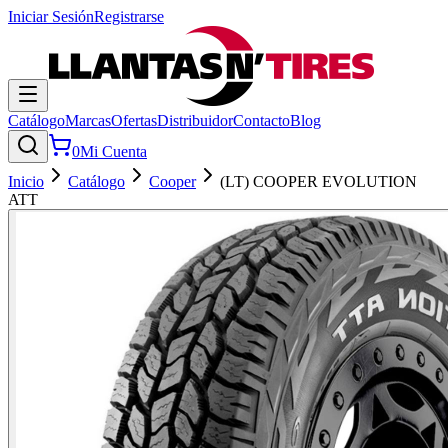
Iniciar Sesión
Registrarse
Catálogo
Marcas
Ofertas
Distribuidor
Contacto
Blog
0
Mi Cuenta
Inicio
Catálogo
Cooper
(LT) COOPER EVOLUTION
ATT