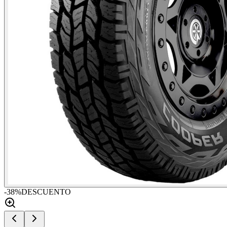
-
38
%
DESCUENTO