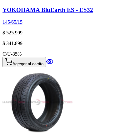
YOKOHAMA BluEarth ES - ES32
145/65/15
$ 525.999
$ 341.899
C/U
-
35
%
Agregar al carrito