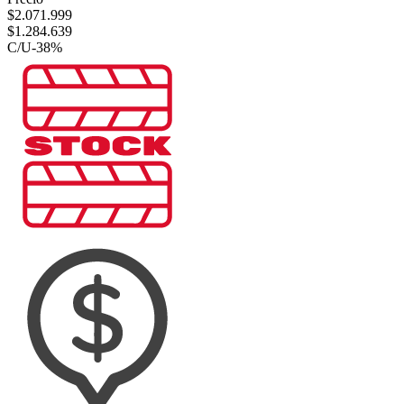
$
2.071.999
$
1.284.639
C/U
-
38
%