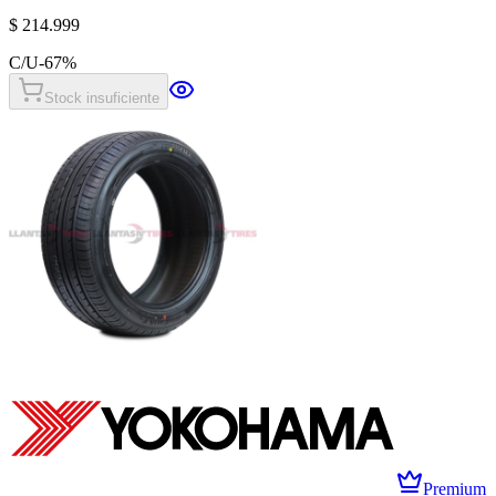
$ 214.999
C/U
-
67
%
Stock insuficiente
Premium