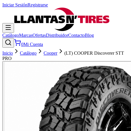
Iniciar Sesión
Registrarse
Catálogo
Marcas
Ofertas
Distribuidor
Contacto
Blog
0
Mi Cuenta
Inicio
Catálogo
Cooper
(LT) COOPER Discoverer STT
PRO