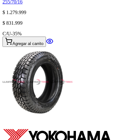
255/70/16
$ 1.279.999
$ 831.999
C/U
-
35
%
Agregar al carrito