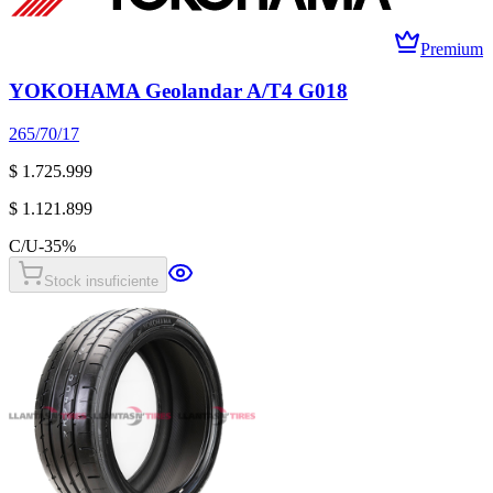
Premium
YOKOHAMA Geolandar A/T4 G018
265/70/17
$ 1.725.999
$ 1.121.899
C/U
-
35
%
Stock insuficiente