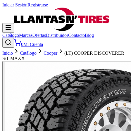
Iniciar Sesión
Registrarse
Catálogo
Marcas
Ofertas
Distribuidor
Contacto
Blog
0
Mi Cuenta
Inicio
Catálogo
Cooper
(LT) COOPER DISCOVERER
S/T MAXX