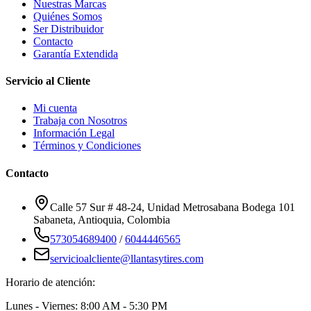
Nuestras Marcas
Quiénes Somos
Ser Distribuidor
Contacto
Garantía Extendida
Servicio al Cliente
Mi cuenta
Trabaja con Nosotros
Información Legal
Términos y Condiciones
Contacto
Calle 57 Sur # 48-24, Unidad Metrosabana Bodega 101
Sabaneta
,
Antioquia
, Colombia
573054689400
/
6044446565
servicioalcliente@llantasytires.com
Horario de atención:
Lunes - Viernes: 8:00 AM - 5:30 PM