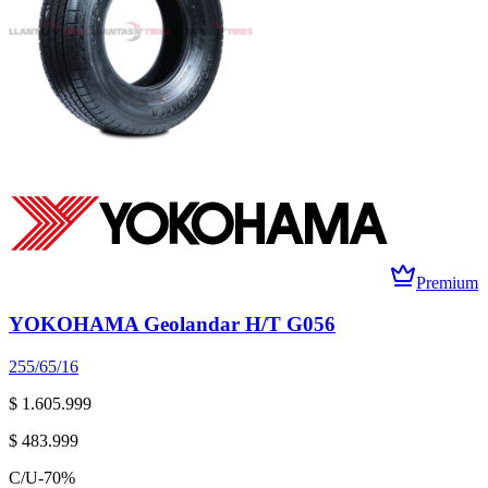
Premium
YOKOHAMA Geolandar H/T G056
255/65/16
$ 1.605.999
$ 483.999
C/U
-
70
%