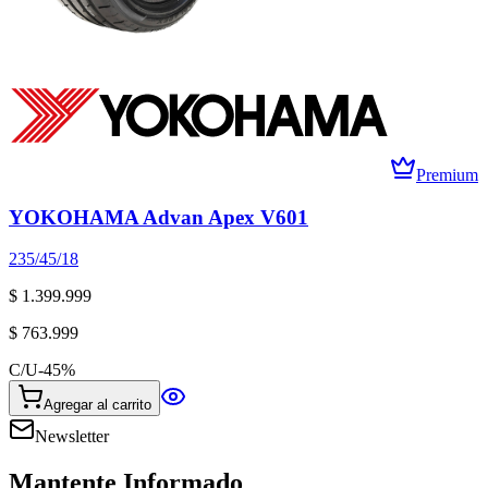
Premium
YOKOHAMA Advan Apex V601
235/45/18
$ 1.399.999
$ 763.999
C/U
-
45
%
Agregar al carrito
Newsletter
Mantente Informado