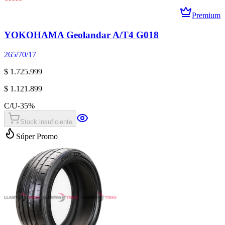
Premium
YOKOHAMA Geolandar A/T4 G018
265/70/17
$ 1.725.999
$ 1.121.899
C/U
-
35
%
Stock insuficiente
Súper Promo