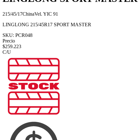
215/45/17
China
Vel.
Y
IC
91
LINGLONG 215/45R17 SPORT MASTER
SKU:
PCR048
Precio
$
259.223
C/U