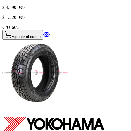
$ 3.599.999
$ 1.220.999
C/U
-
66
%
Agregar al carrito