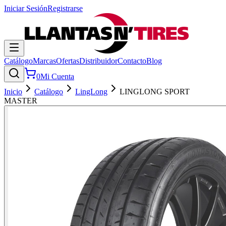
Iniciar Sesión
Registrarse
Catálogo
Marcas
Ofertas
Distribuidor
Contacto
Blog
0
Mi Cuenta
Inicio
Catálogo
LingLong
LINGLONG SPORT
MASTER