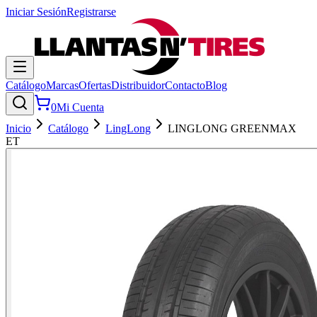
Iniciar Sesión
Registrarse
Catálogo
Marcas
Ofertas
Distribuidor
Contacto
Blog
0
Mi Cuenta
Inicio
Catálogo
LingLong
LINGLONG GREENMAX
ET