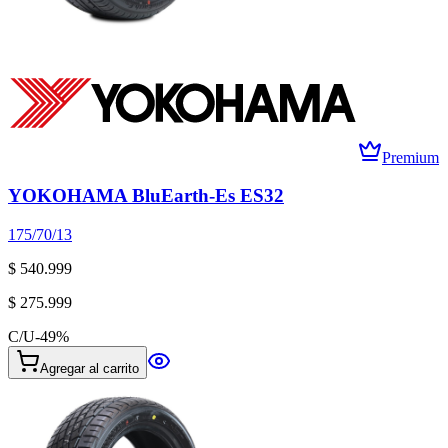
Premium
YOKOHAMA BluEarth-Es ES32
175/70/13
$ 540.999
$ 275.999
C/U
-
49
%
Agregar al carrito