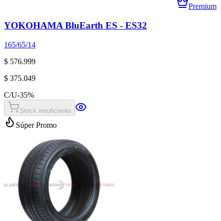
Premium
YOKOHAMA BluEarth ES - ES32
165/65/14
$ 576.999
$ 375.049
C/U
-
35
%
Stock insuficiente
Súper Promo