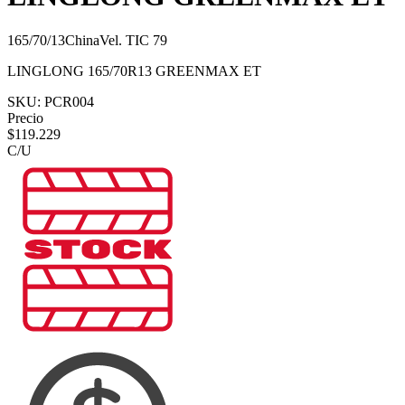
165/70/13
China
Vel.
T
IC
79
LINGLONG 165/70R13 GREENMAX ET
SKU:
PCR004
Precio
$
119.229
C/U