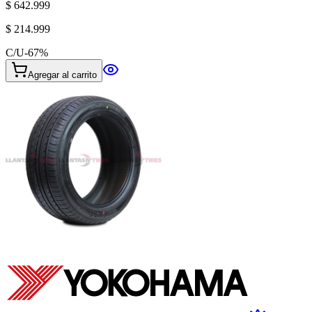
$ 642.999
$ 214.999
C/U
-
67
%
Agregar al carrito