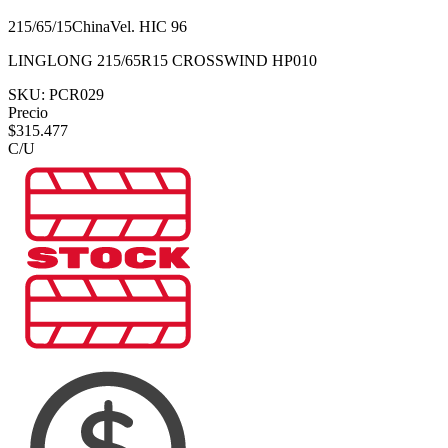
215/65/15
China
Vel.
H
IC
96
LINGLONG 215/65R15 CROSSWIND HP010
SKU:
PCR029
Precio
$
315.477
C/U