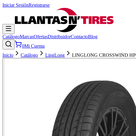
Iniciar Sesión
Registrarse
Catálogo
Marcas
Ofertas
Distribuidor
Contacto
Blog
0
Mi Cuenta
Inicio
Catálogo
LingLong
LINGLONG CROSSWIND HP