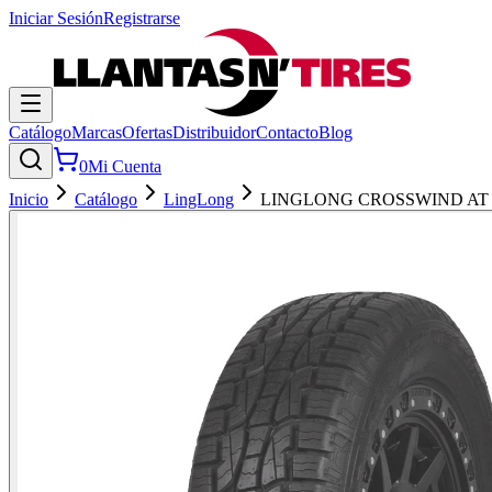
Iniciar Sesión
Registrarse
Catálogo
Marcas
Ofertas
Distribuidor
Contacto
Blog
0
Mi Cuenta
Inicio
Catálogo
LingLong
LINGLONG CROSSWIND AT