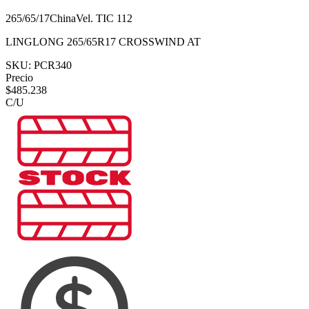
265/65/17
China
Vel.
T
IC
112
LINGLONG 265/65R17 CROSSWIND AT
SKU:
PCR340
Precio
$
485.238
C/U