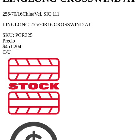
255/70/16
China
Vel.
S
IC
111
LINGLONG 255/70R16 CROSSWIND AT
SKU:
PCR325
Precio
$
451.204
C/U