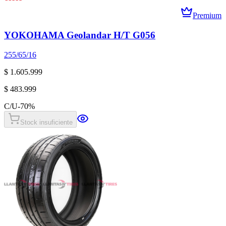
Premium
YOKOHAMA Geolandar H/T G056
255/65/16
$ 1.605.999
$ 483.999
C/U
-
70
%
Stock insuficiente