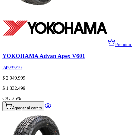
Premium
YOKOHAMA Advan Apex V601
245/35/19
$ 2.049.999
$ 1.332.499
C/U
-
35
%
Agregar al carrito