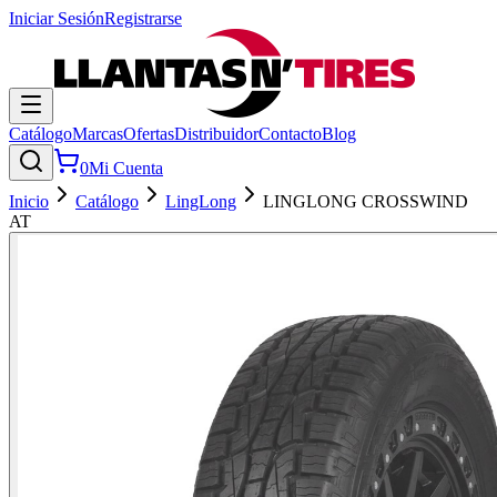
Iniciar Sesión
Registrarse
Catálogo
Marcas
Ofertas
Distribuidor
Contacto
Blog
0
Mi Cuenta
Inicio
Catálogo
LingLong
LINGLONG CROSSWIND
AT