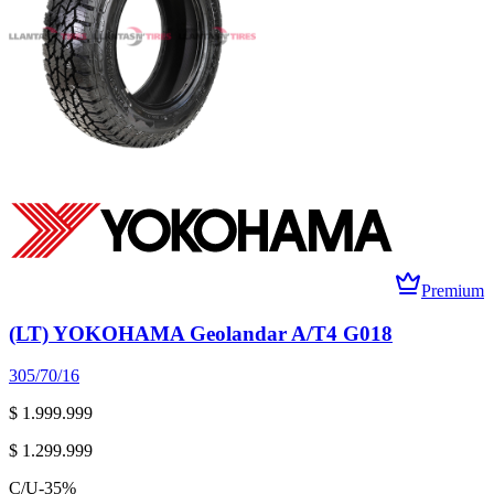
Premium
(LT) YOKOHAMA Geolandar A/T4 G018
305/70/16
$ 1.999.999
$ 1.299.999
C/U
-
35
%