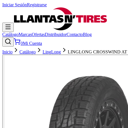
Iniciar Sesión
Registrarse
Catálogo
Marcas
Ofertas
Distribuidor
Contacto
Blog
0
Mi Cuenta
Inicio
Catálogo
LingLong
LINGLONG CROSSWIND AT