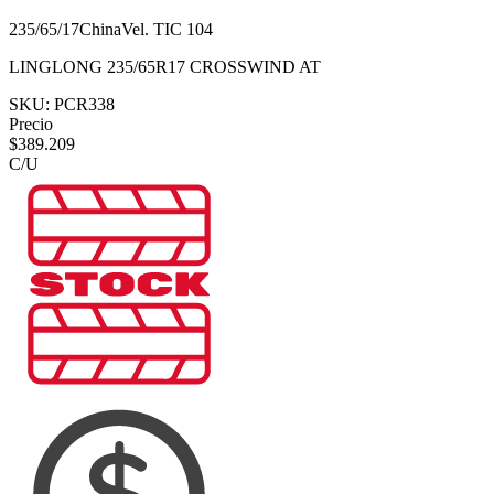
235/65/17
China
Vel.
T
IC
104
LINGLONG 235/65R17 CROSSWIND AT
SKU:
PCR338
Precio
$
389.209
C/U