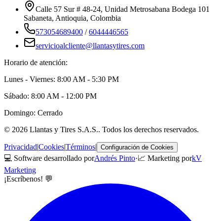
Calle 57 Sur # 48-24, Unidad Metrosabana Bodega 101
Sabaneta
,
Antioquia
, Colombia
573054689400
/
6044446565
servicioalcliente@llantasytires.com
Horario de atención:
Lunes - Viernes: 8:00 AM - 5:30 PM
Sábado: 8:00 AM - 12:00 PM
Domingo: Cerrado
©
2026
Llantas y Tires S.A.S.
. Todos los derechos reservados.
Privacidad
|
Cookies
|
Términos
|
Configuración de Cookies
💻 Software desarrollado por
Andrés Pinto
·
📈 Marketing por
kV
Marketing
¡Escríbenos! 💬