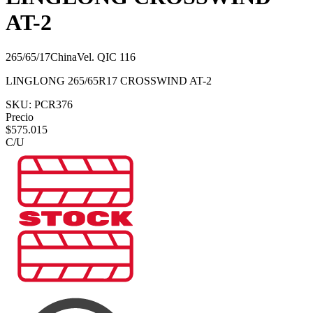
AT-2
265/65/17
China
Vel.
Q
IC
116
LINGLONG 265/65R17 CROSSWIND AT-2
SKU:
PCR376
Precio
$
575.015
C/U