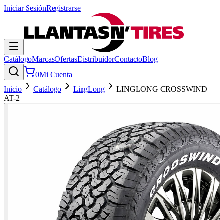
Iniciar Sesión
Registrarse
Catálogo
Marcas
Ofertas
Distribuidor
Contacto
Blog
0
Mi Cuenta
Inicio
Catálogo
LingLong
LINGLONG CROSSWIND
AT-2