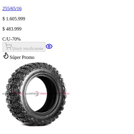
255/65/16
$ 1.605.999
$ 483.999
C/U
-
70
%
Stock insuficiente
Súper Promo