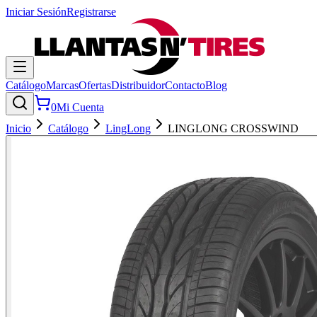
Iniciar Sesión
Registrarse
Catálogo
Marcas
Ofertas
Distribuidor
Contacto
Blog
0
Mi Cuenta
Inicio
Catálogo
LingLong
LINGLONG CROSSWIND