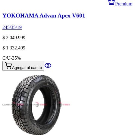
Premium
YOKOHAMA Advan Apex V601
245/35/19
$ 2.049.999
$ 1.332.499
C/U
-
35
%
Agregar al carrito