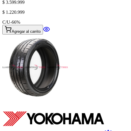
$ 3.599.999
$ 1.220.999
C/U
-
66
%
Agregar al carrito