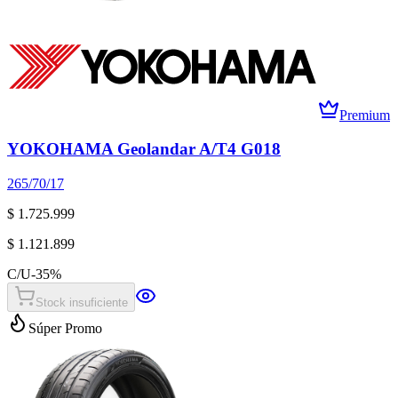
Premium
YOKOHAMA Geolandar A/T4 G018
265/70/17
$ 1.725.999
$ 1.121.899
C/U
-
35
%
Stock insuficiente
Súper Promo