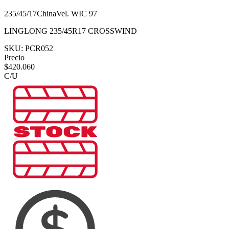
235/45/17
China
Vel.
W
IC
97
LINGLONG 235/45R17 CROSSWIND
SKU:
PCR052
Precio
$
420.060
C/U