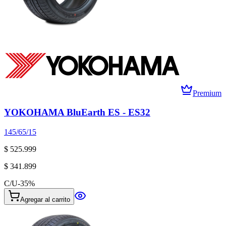
Premium
YOKOHAMA BluEarth ES - ES32
145/65/15
$ 525.999
$ 341.899
C/U
-
35
%
Agregar al carrito