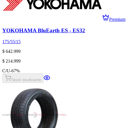
Premium
YOKOHAMA BluEarth ES - ES32
175/55/15
$ 642.999
$ 214.999
C/U
-
67
%
Stock insuficiente