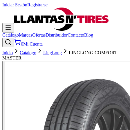
Iniciar Sesión
Registrarse
Catálogo
Marcas
Ofertas
Distribuidor
Contacto
Blog
0
Mi Cuenta
Inicio
Catálogo
LingLong
LINGLONG COMFORT
MASTER