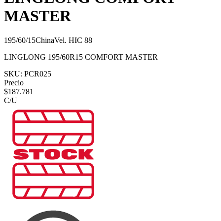
MASTER
195/60/15
China
Vel.
H
IC
88
LINGLONG 195/60R15 COMFORT MASTER
SKU:
PCR025
Precio
$
187.781
C/U