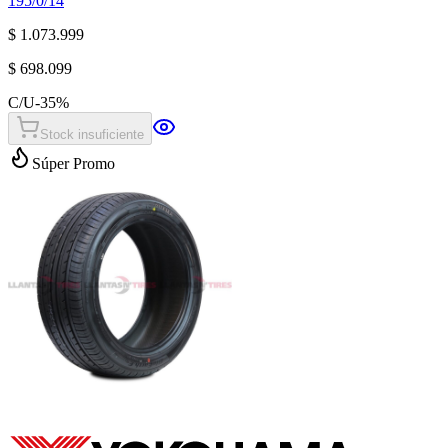
195/0/14
$ 1.073.999
$ 698.099
C/U
-
35
%
Stock insuficiente
Súper Promo