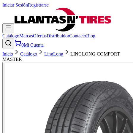
Iniciar Sesión
Registrarse
Catálogo
Marcas
Ofertas
Distribuidor
Contacto
Blog
0
Mi Cuenta
Inicio
Catálogo
LingLong
LINGLONG COMFORT
MASTER