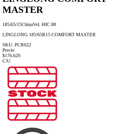
MASTER
185/65/15
China
Vel.
H
IC
88
LINGLONG 185/65R15 COMFORT MASTER
SKU:
PCR022
Precio
$
176.620
C/U