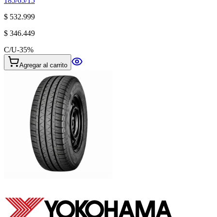
185/65/15
$ 532.999
$ 346.449
C/U
-
35
%
Agregar al carrito