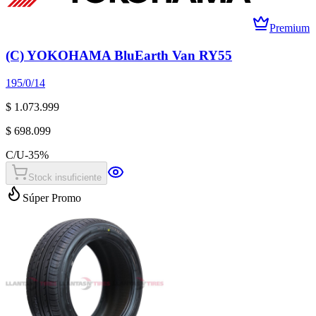
Premium
(C) YOKOHAMA BluEarth Van RY55
195/0/14
$ 1.073.999
$ 698.099
C/U
-
35
%
Stock insuficiente
Súper Promo