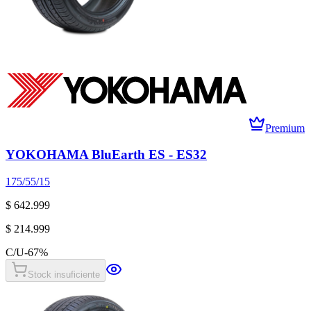
Premium
YOKOHAMA BluEarth ES - ES32
175/55/15
$ 642.999
$ 214.999
C/U
-
67
%
Stock insuficiente