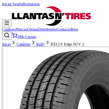
Iniciar Sesión
Registrarse
Catálogo
Marcas
Ofertas
Distribuidor
Contacto
Blog
0
Mi Cuenta
Inicio
Catálogo
Kelly
KELLY Edge SUV 2