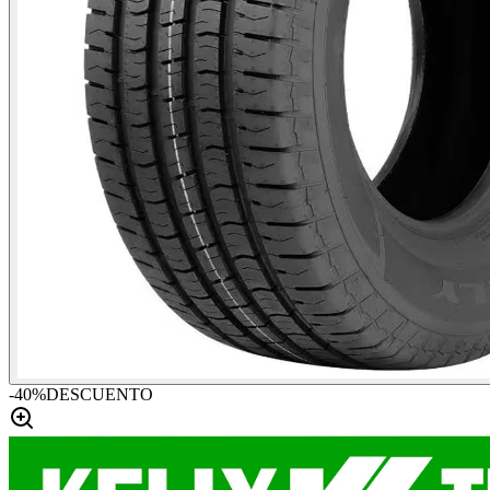
-
40
%
DESCUENTO