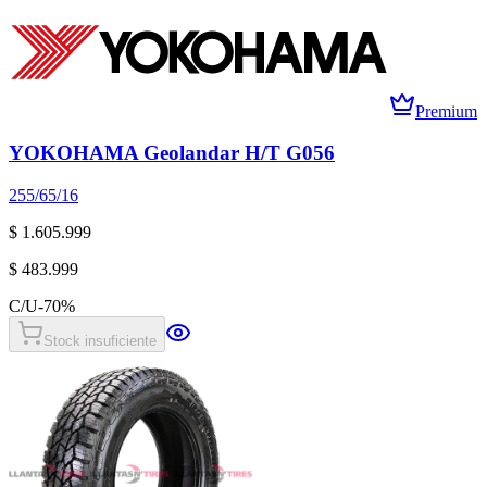
Premium
YOKOHAMA Geolandar H/T G056
255/65/16
$ 1.605.999
$ 483.999
C/U
-
70
%
Stock insuficiente