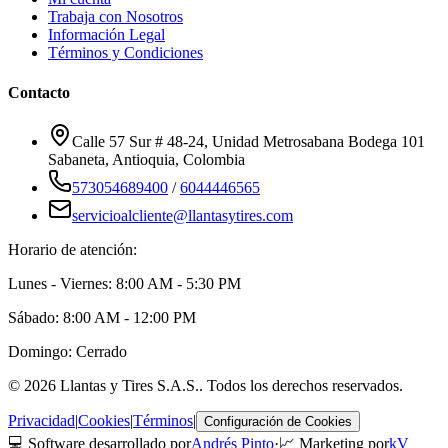
Trabaja con Nosotros
Información Legal
Términos y Condiciones
Contacto
Calle 57 Sur # 48-24, Unidad Metrosabana Bodega 101
Sabaneta
,
Antioquia
, Colombia
573054689400
/
6044446565
servicioalcliente@llantasytires.com
Horario de atención:
Lunes - Viernes: 8:00 AM - 5:30 PM
Sábado: 8:00 AM - 12:00 PM
Domingo: Cerrado
©
2026
Llantas y Tires S.A.S.
. Todos los derechos reservados.
Privacidad
|
Cookies
|
Términos
|
Configuración de Cookies
💻 Software desarrollado por
Andrés Pinto
·
📈 Marketing por
kV