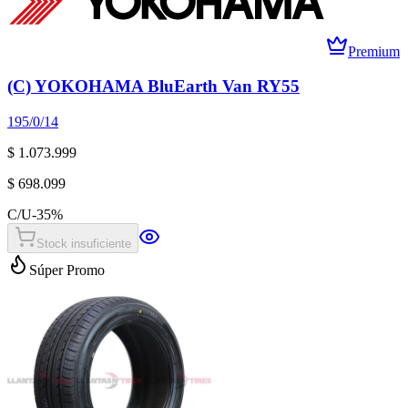
Premium
(C) YOKOHAMA BluEarth Van RY55
195/0/14
$ 1.073.999
$ 698.099
C/U
-
35
%
Stock insuficiente
Súper Promo