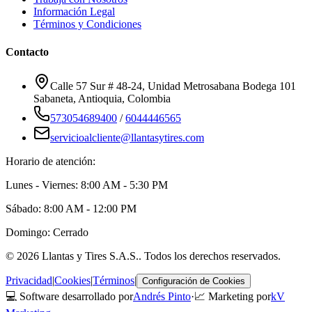
Información Legal
Términos y Condiciones
Contacto
Calle 57 Sur # 48-24, Unidad Metrosabana Bodega 101
Sabaneta
,
Antioquia
, Colombia
573054689400
/
6044446565
servicioalcliente@llantasytires.com
Horario de atención:
Lunes - Viernes: 8:00 AM - 5:30 PM
Sábado: 8:00 AM - 12:00 PM
Domingo: Cerrado
©
2026
Llantas y Tires S.A.S.
. Todos los derechos reservados.
Privacidad
|
Cookies
|
Términos
|
Configuración de Cookies
💻 Software desarrollado por
Andrés Pinto
·
📈 Marketing por
kV