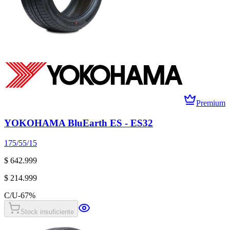
Premium
YOKOHAMA BluEarth ES - ES32
175/55/15
$ 642.999
$ 214.999
C/U
-
67
%
Stock insuficiente