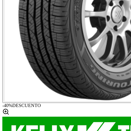
-
40
%
DESCUENTO