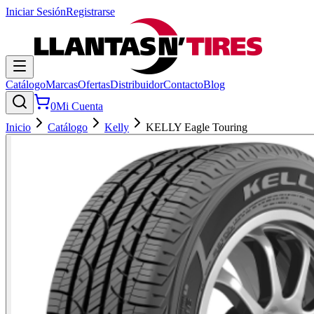
Iniciar Sesión
Registrarse
Catálogo
Marcas
Ofertas
Distribuidor
Contacto
Blog
0
Mi Cuenta
Inicio
Catálogo
Kelly
KELLY Eagle Touring