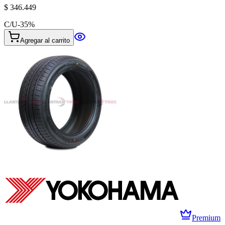
$ 346.449
C/U
-
35
%
Agregar al carrito
Premium