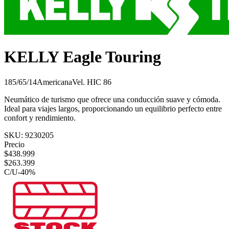
KELLY Eagle Touring
185/65/14
Americana
Vel.
H
IC
86
Neumático de turismo que ofrece una conducción suave y cómoda.
Ideal para viajes largos, proporcionando un equilibrio perfecto entre
confort y rendimiento.
SKU:
9230205
Precio
$
438.999
$
263.399
C/U
-
40
%