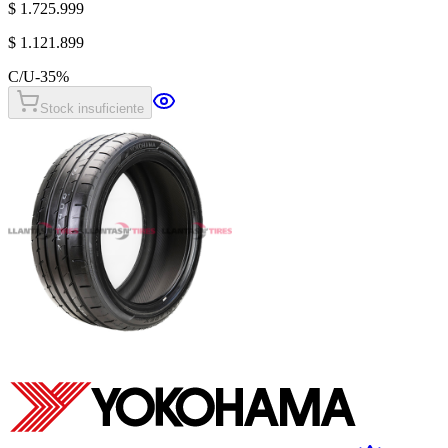
$ 1.725.999
$ 1.121.899
C/U
-
35
%
Stock insuficiente