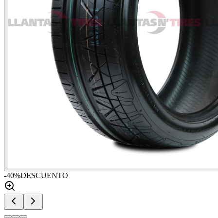
-
40
%
DESCUENTO