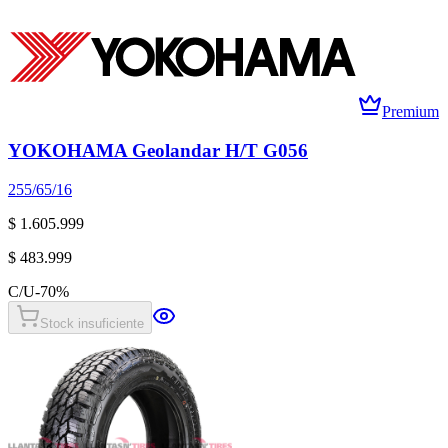
Premium
YOKOHAMA Geolandar H/T G056
255/65/16
$ 1.605.999
$ 483.999
C/U
-
70
%
Stock insuficiente