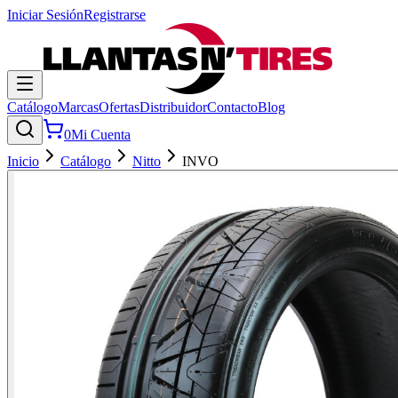
Iniciar Sesión
Registrarse
Catálogo
Marcas
Ofertas
Distribuidor
Contacto
Blog
0
Mi Cuenta
Inicio
Catálogo
Nitto
INVO