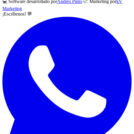
💻 Software desarrollado por
Andrés Pinto
·
📈 Marketing por
kV
Marketing
¡Escríbenos! 💬