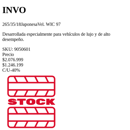
INVO
265/35/18
Japonesa
Vel.
W
IC
97
Desarrollada especialmente para vehículos de lujo y de alto
desempeño.
SKU:
9050601
Precio
$
2.076.999
$
1.246.199
C/U
-
40
%