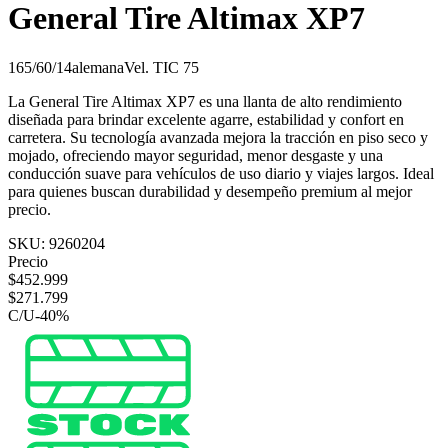
General Tire Altimax XP7
165/60/14
alemana
Vel.
T
IC
75
La General Tire Altimax XP7 es una llanta de alto rendimiento
diseñada para brindar excelente agarre, estabilidad y confort en
carretera. Su tecnología avanzada mejora la tracción en piso seco y
mojado, ofreciendo mayor seguridad, menor desgaste y una
conducción suave para vehículos de uso diario y viajes largos. Ideal
para quienes buscan durabilidad y desempeño premium al mejor
precio.
SKU:
9260204
Precio
$
452.999
$
271.799
C/U
-
40
%