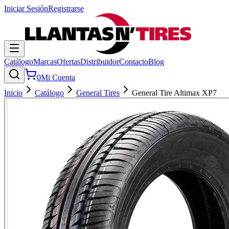
Iniciar Sesión
Registrarse
Catálogo
Marcas
Ofertas
Distribuidor
Contacto
Blog
0
Mi Cuenta
Inicio
Catálogo
General Tires
General Tire Altimax XP7