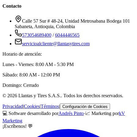
Contacto
Calle 57 Sur # 48-24, Unidad Metrosabana Bodega 101
Sabaneta
,
Antioquia
, Colombia
573054689400
/
6044446565
servicioalcliente@llantasytires.com
Horario de atención:
Lunes - Viernes: 8:00 AM - 5:30 PM
Sábado: 8:00 AM - 12:00 PM
Domingo: Cerrado
©
2026
Llantas y Tires S.A.S.
. Todos los derechos reservados.
Privacidad
|
Cookies
|
Términos
|
Configuración de Cookies
💻 Software desarrollado por
Andrés Pinto
·
📈 Marketing por
kV
Marketing
¡Escríbenos! 💬