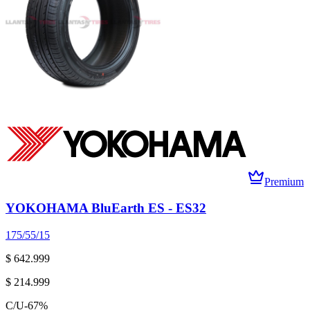
Premium
YOKOHAMA BluEarth ES - ES32
175/55/15
$ 642.999
$ 214.999
C/U
-
67
%