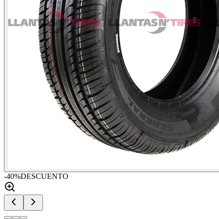
-
40
%
DESCUENTO