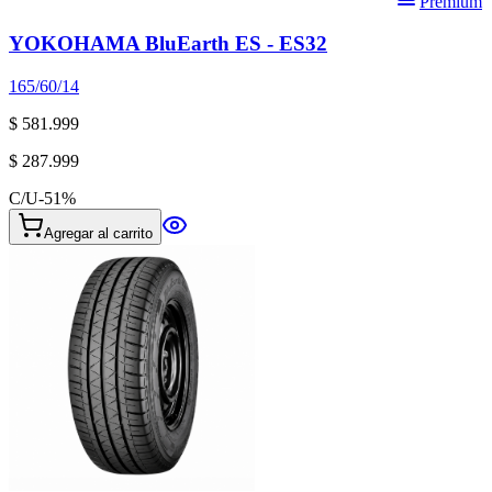
Premium
YOKOHAMA BluEarth ES - ES32
165/60/14
$ 581.999
$ 287.999
C/U
-
51
%
Agregar al carrito