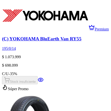
Premium
(C) YOKOHAMA BluEarth Van RY55
195/0/14
$ 1.073.999
$ 698.099
C/U
-
35
%
Stock insuficiente
Súper Promo