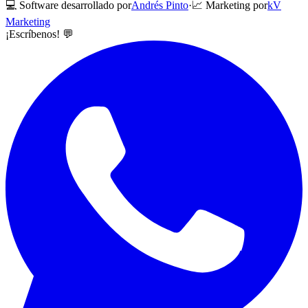
💻 Software desarrollado por
Andrés Pinto
·
📈 Marketing por
kV
Marketing
¡Escríbenos! 💬