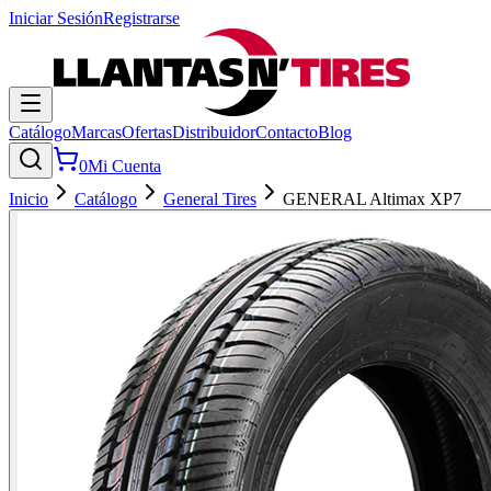
Iniciar Sesión
Registrarse
Catálogo
Marcas
Ofertas
Distribuidor
Contacto
Blog
0
Mi Cuenta
Inicio
Catálogo
General Tires
GENERAL Altimax XP7