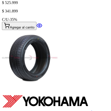
$ 525.999
$ 341.899
C/U
-
35
%
Agregar al carrito