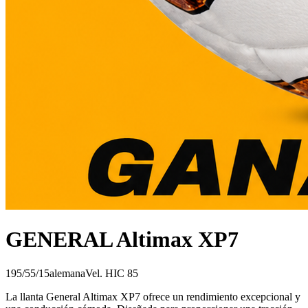
GENERAL Altimax XP7
195/55/15
alemana
Vel.
H
IC
85
La llanta General Altimax XP7 ofrece un rendimiento excepcional y