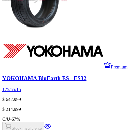
Premium
YOKOHAMA BluEarth ES - ES32
175/55/15
$ 642.999
$ 214.999
C/U
-
67
%
Stock insuficiente