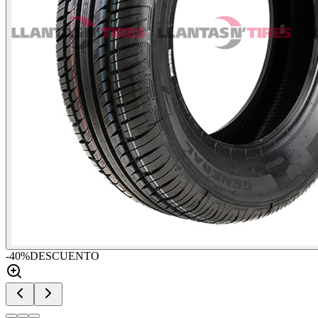
-
40
%
DESCUENTO