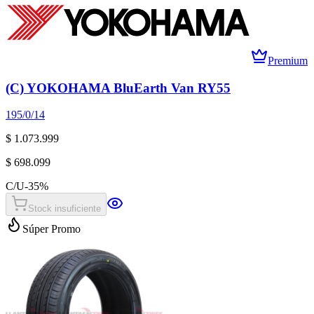
Premium
(C) YOKOHAMA BluEarth Van RY55
195/0/14
$ 1.073.999
$ 698.099
C/U
-
35
%
Stock insuficiente
Súper Promo