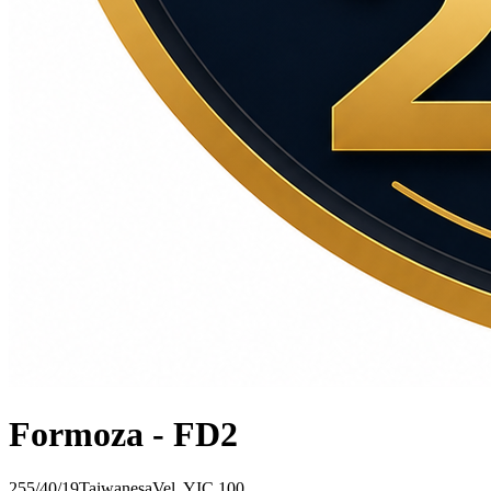
Formoza - FD2
255/40/19
Taiwanesa
Vel.
Y
IC
100