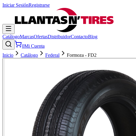
Iniciar Sesión
Registrarse
Catálogo
Marcas
Ofertas
Distribuidor
Contacto
Blog
0
Mi Cuenta
Inicio
Catálogo
Federal
Formoza - FD2