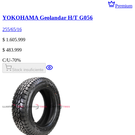
Premium
YOKOHAMA Geolandar H/T G056
255/65/16
$ 1.605.999
$ 483.999
C/U
-
70
%
Stock insuficiente