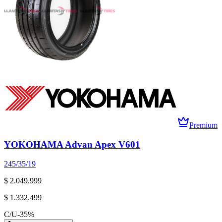
Premium
YOKOHAMA Advan Apex V601
245/35/19
$ 2.049.999
$ 1.332.499
C/U
-
35
%