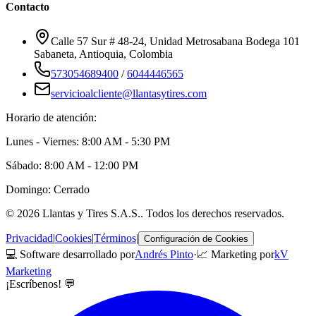
Contacto
Calle 57 Sur # 48-24, Unidad Metrosabana Bodega 101
Sabaneta
,
Antioquia
, Colombia
573054689400
/
6044446565
servicioalcliente@llantasytires.com
Horario de atención:
Lunes - Viernes: 8:00 AM - 5:30 PM
Sábado: 8:00 AM - 12:00 PM
Domingo: Cerrado
©
2026
Llantas y Tires S.A.S.
. Todos los derechos reservados.
Privacidad
|
Cookies
|
Términos
|
Configuración de Cookies
💻 Software desarrollado por
Andrés Pinto
·
📈 Marketing por
kV
Marketing
¡Escríbenos! 💬