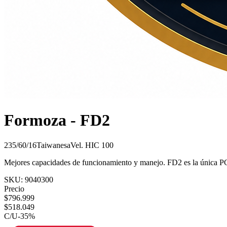
Formoza - FD2
235/60/16
Taiwanesa
Vel.
H
IC
100
Mejores capacidades de funcionamiento y manejo. FD2 es la única PC
SKU:
9040300
Precio
$
796.999
$
518.049
C/U
-
35
%