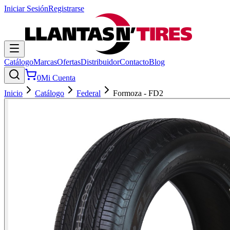
Iniciar Sesión
Registrarse
Catálogo
Marcas
Ofertas
Distribuidor
Contacto
Blog
0
Mi Cuenta
Inicio
Catálogo
Federal
Formoza - FD2