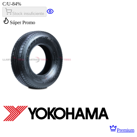
C/U
-
84
%
Stock insuficiente
Súper Promo
Premium