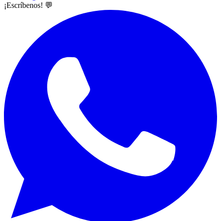
¡Escríbenos! 💬