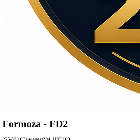
Formoza - FD2
225/60/18
Taiwanesa
Vel.
H
IC
100