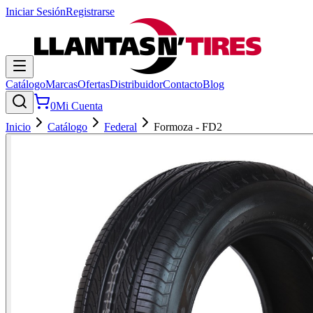
Iniciar Sesión
Registrarse
Catálogo
Marcas
Ofertas
Distribuidor
Contacto
Blog
0
Mi Cuenta
Inicio
Catálogo
Federal
Formoza - FD2