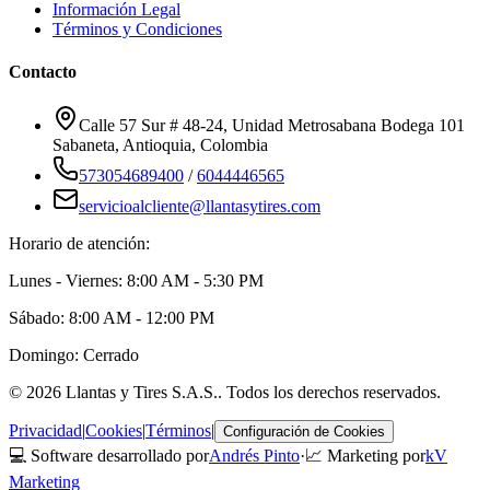
Información Legal
Términos y Condiciones
Contacto
Calle 57 Sur # 48-24, Unidad Metrosabana Bodega 101
Sabaneta
,
Antioquia
, Colombia
573054689400
/
6044446565
servicioalcliente@llantasytires.com
Horario de atención:
Lunes - Viernes: 8:00 AM - 5:30 PM
Sábado: 8:00 AM - 12:00 PM
Domingo: Cerrado
©
2026
Llantas y Tires S.A.S.
. Todos los derechos reservados.
Privacidad
|
Cookies
|
Términos
|
Configuración de Cookies
💻 Software desarrollado por
Andrés Pinto
·
📈 Marketing por
kV
Marketing