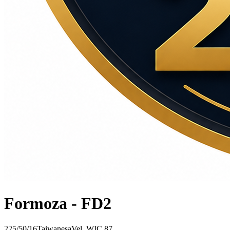
Formoza - FD2
225/50/16
Taiwanesa
Vel.
W
IC
87