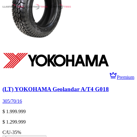
Premium
(LT) YOKOHAMA Geolandar A/T4 G018
305/70/16
$ 1.999.999
$ 1.299.999
C/U
-
35
%