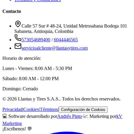
Contacto
Calle 57 Sur # 48-24, Unidad Metrosabana Bodega 101
Sabaneta
,
Antioquia
, Colombia
573054689400
/
6044446565
servicioalcliente@llantasytires.com
Horario de atención:
Lunes - Viernes: 8:00 AM - 5:30 PM
Sábado: 8:00 AM - 12:00 PM
Domingo: Cerrado
©
2026
Llantas y Tires S.A.S.
. Todos los derechos reservados.
Privacidad
|
Cookies
|
Términos
|
Configuración de Cookies
💻 Software desarrollado por
Andrés Pinto
·
📈 Marketing por
kV
Marketing
¡Escríbenos! 💬