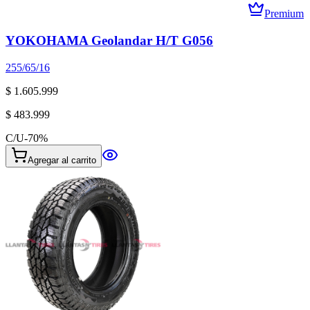
Premium
YOKOHAMA Geolandar H/T G056
255/65/16
$ 1.605.999
$ 483.999
C/U
-
70
%
Agregar al carrito