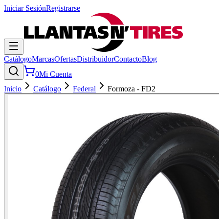
Iniciar Sesión
Registrarse
Catálogo
Marcas
Ofertas
Distribuidor
Contacto
Blog
0
Mi Cuenta
Inicio
Catálogo
Federal
Formoza - FD2