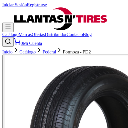
Iniciar Sesión
Registrarse
Catálogo
Marcas
Ofertas
Distribuidor
Contacto
Blog
0
Mi Cuenta
Inicio
Catálogo
Federal
Formoza - FD2