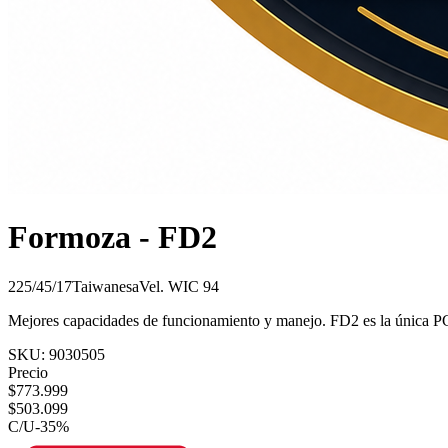
Formoza - FD2
225/45/17
Taiwanesa
Vel.
W
IC
94
Mejores capacidades de funcionamiento y manejo. FD2 es la única PC
SKU:
9030505
Precio
$
773.999
$
503.099
C/U
-
35
%