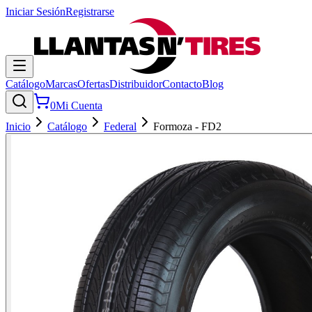
Iniciar Sesión
Registrarse
Catálogo
Marcas
Ofertas
Distribuidor
Contacto
Blog
0
Mi Cuenta
Inicio
Catálogo
Federal
Formoza - FD2