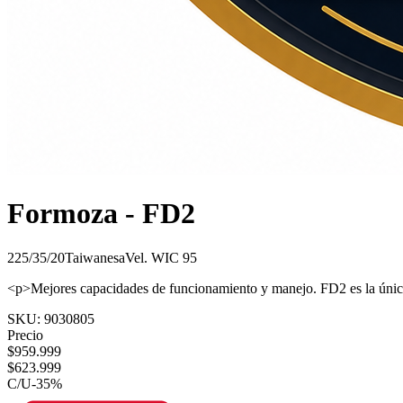
Formoza - FD2
225/35/20
Taiwanesa
Vel.
W
IC
95
<p>Mejores capacidades de funcionamiento y manejo. FD2 es la úni
SKU:
9030805
Precio
$
959.999
$
623.999
C/U
-
35
%