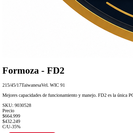
Formoza - FD2
215/45/17
Taiwanesa
Vel.
W
IC
91
Mejores capacidades de funcionamiento y manejo. FD2 es la única PC
SKU:
9030528
Precio
$
664.999
$
432.249
C/U
-
35
%