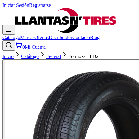
Iniciar Sesión
Registrarse
Catálogo
Marcas
Ofertas
Distribuidor
Contacto
Blog
0
Mi Cuenta
Inicio
Catálogo
Federal
Formoza - FD2