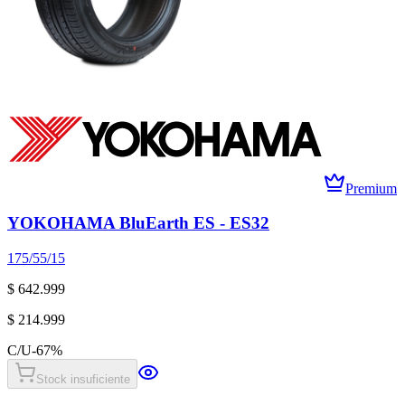
Premium
YOKOHAMA BluEarth ES - ES32
175/55/15
$ 642.999
$ 214.999
C/U
-
67
%
Stock insuficiente