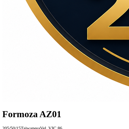
Formoza AZ01
205/50/15
Taiwanesa
Vel.
V
IC
86