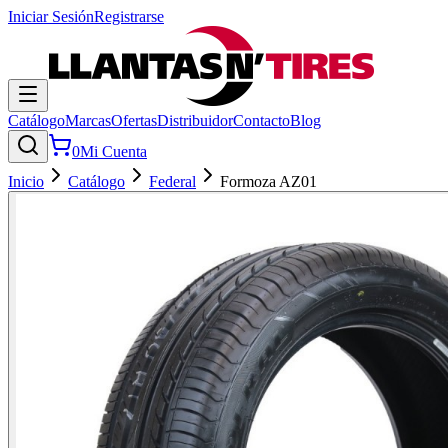
Iniciar Sesión
Registrarse
Catálogo
Marcas
Ofertas
Distribuidor
Contacto
Blog
0
Mi Cuenta
Inicio
Catálogo
Federal
Formoza AZ01