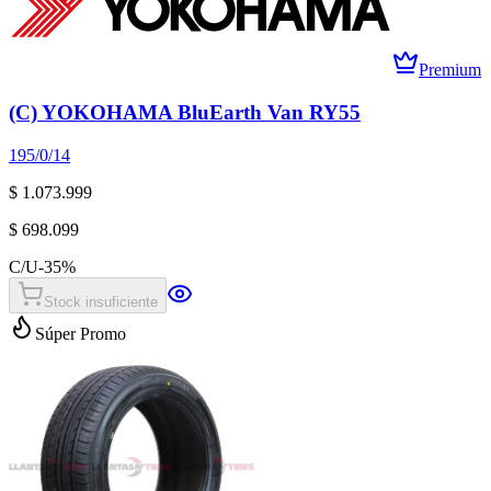
Premium
(C) YOKOHAMA BluEarth Van RY55
195/0/14
$ 1.073.999
$ 698.099
C/U
-
35
%
Stock insuficiente
Súper Promo