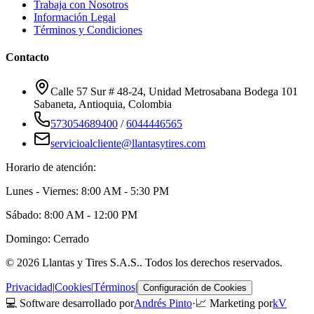
Trabaja con Nosotros
Información Legal
Términos y Condiciones
Contacto
Calle 57 Sur # 48-24, Unidad Metrosabana Bodega 101
Sabaneta
,
Antioquia
, Colombia
573054689400
/
6044446565
servicioalcliente@llantasytires.com
Horario de atención:
Lunes - Viernes: 8:00 AM - 5:30 PM
Sábado: 8:00 AM - 12:00 PM
Domingo: Cerrado
©
2026
Llantas y Tires S.A.S.
. Todos los derechos reservados.
Privacidad
|
Cookies
|
Términos
|
Configuración de Cookies
💻 Software desarrollado por
Andrés Pinto
·
📈 Marketing por
kV