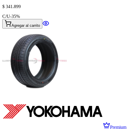
$ 341.899
C/U
-
35
%
Agregar al carrito
Premium