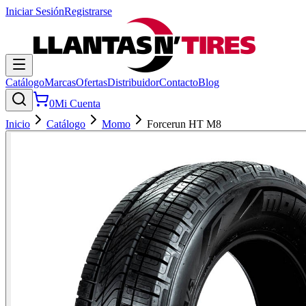
Iniciar Sesión
Registrarse
Catálogo
Marcas
Ofertas
Distribuidor
Contacto
Blog
0
Mi Cuenta
Inicio
Catálogo
Momo
Forcerun HT M8