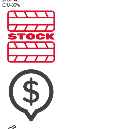
C/U
-
35
%