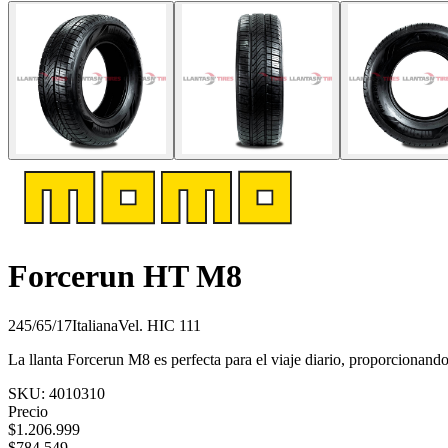
Forcerun HT M8
245/65/17
Italiana
Vel.
H
IC
111
La llanta Forcerun M8 es perfecta para el viaje diario, proporciona
SKU:
4010310
Precio
$
1.206.999
$
784.549