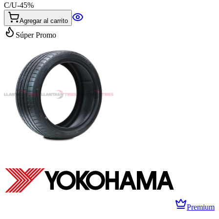
C/U
-
45
%
Agregar al carrito
Súper Promo
Premium