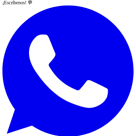
¡Escríbenos! 💬