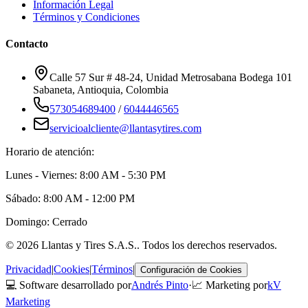
Información Legal
Términos y Condiciones
Contacto
Calle 57 Sur # 48-24, Unidad Metrosabana Bodega 101
Sabaneta
,
Antioquia
, Colombia
573054689400
/
6044446565
servicioalcliente@llantasytires.com
Horario de atención:
Lunes - Viernes: 8:00 AM - 5:30 PM
Sábado: 8:00 AM - 12:00 PM
Domingo: Cerrado
©
2026
Llantas y Tires S.A.S.
. Todos los derechos reservados.
Privacidad
|
Cookies
|
Términos
|
Configuración de Cookies
💻 Software desarrollado por
Andrés Pinto
·
📈 Marketing por
kV
Marketing