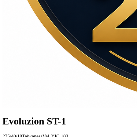
Evoluzion ST-1
275/40/18
Taiwanesa
Vel.
Y
IC
103