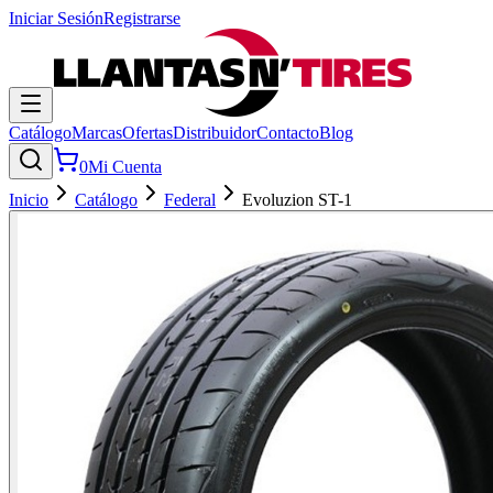
Iniciar Sesión
Registrarse
Catálogo
Marcas
Ofertas
Distribuidor
Contacto
Blog
0
Mi Cuenta
Inicio
Catálogo
Federal
Evoluzion ST-1