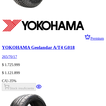
Premium
YOKOHAMA Geolandar A/T4 G018
265/70/17
$ 1.725.999
$ 1.121.899
C/U
-
35
%
Stock insuficiente