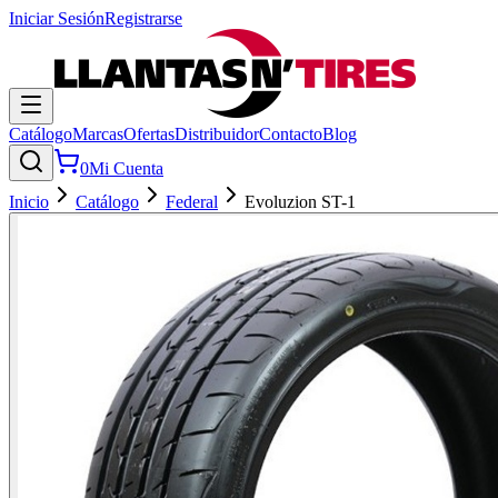
Iniciar Sesión
Registrarse
Catálogo
Marcas
Ofertas
Distribuidor
Contacto
Blog
0
Mi Cuenta
Inicio
Catálogo
Federal
Evoluzion ST-1