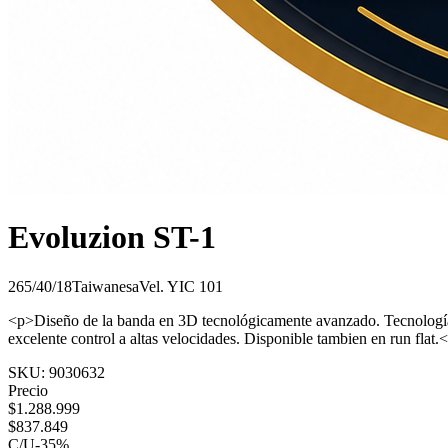
Evoluzion ST-1
265/40/18
Taiwanesa
Vel.
Y
IC
101
<p>Diseño de la banda en 3D tecnológicamente avanzado. Tecnología "
excelente control a altas velocidades. Disponible tambien en run flat.
SKU:
9030632
Precio
$
1.288.999
$
837.849
C/U
-
35
%